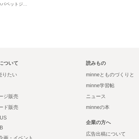
港までお出かけ♪パペットジェラトーニのワンピース
について
読みもの
で売りたい
minneとものづくりと
minne学習帖
ージ販売
ニュース
ード販売
minneの本
LUS
企業の方へ
AB
広告出稿について
企画・イベント