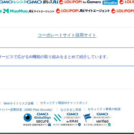
コーポレートサイト
採用サイト
ービスで広がるAI機能の取り組みをまとめて紹介しています。
セキュリティ相談AIチャットボット
Webサイトリスク診断
セキュリティ事業の軌跡
サイバー攻撃対策（GMO Flatt Security）
なりすまし対策