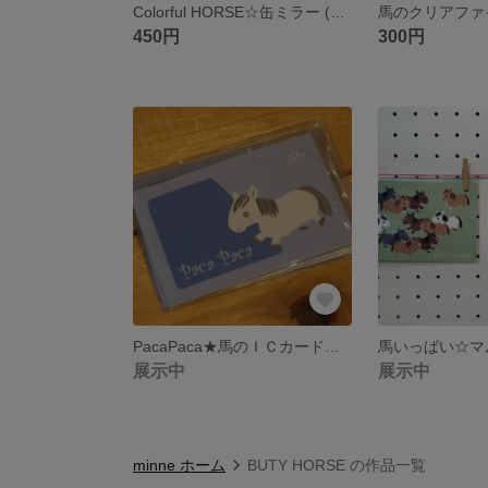
Colorful HORSE☆缶ミラー (収納ケース付)
450円
300円
PacaPaca★馬のＩＣカードステッカー【ブルー】
馬いっぱい☆マ
展示中
展示中
minne ホーム
BUTY HORSE の作品一覧