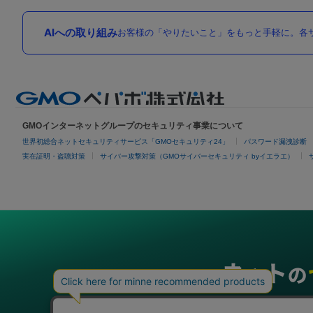
AIへの取り組み
お客様の「やりたいこと」をもっと手軽に。各サ
GMOインターネットグループのセキュリティ事業について
世界初総合ネットセキュリティサービス「GMOセキュリティ24」
パスワード漏洩診断
実在証明・盗聴対策
サイバー攻撃対策（GMOサイバーセキュリティ byイエラエ）