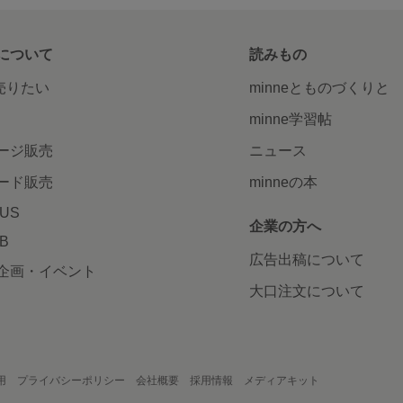
について
読みもの
で売りたい
minneとものづくりと
minne学習帖
ージ販売
ニュース
ード販売
minneの本
LUS
企業の方へ
AB
広告出稿について
企画・イベント
大口注文について
用
プライバシーポリシー
会社概要
採用情報
メディアキット