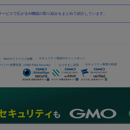
ービスで広がるAI機能の取り組みをまとめて紹介しています。
セキュリティ相談AIチャットボット
Webサイトリスク診断
セキュリティ事業の軌跡
サイバー攻撃対策（GMO Flatt Security）
なりすまし対策