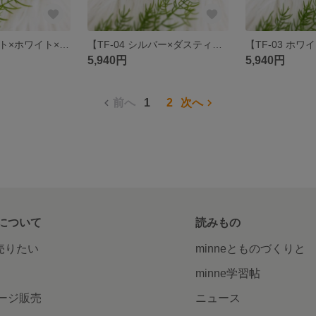
【TF-05 ホワイト×ホワイト×ホワイト】
【TF-04 シルバー×ダスティーブルー×ベイビーブルー】ピアス/イヤリング
5,940円
5,940円
前へ
1
2
次へ
について
読みもの
で売りたい
minneとものづくりと
minne学習帖
ージ販売
ニュース