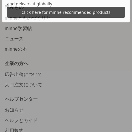
読みもの
minneとものづくりと
minne学習帖
ニュース
minneの本
企業の方へ
広告出稿について
大口注文について
ヘルプセンター
お知らせ
ヘルプとガイド
利用規約