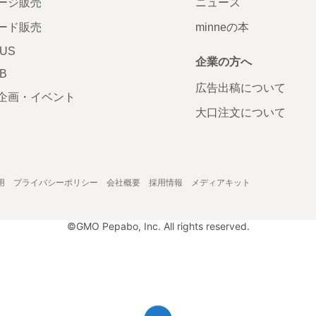
ージ販売
ニュース
ード販売
minneの本
LUS
企業の方へ
AB
広告出稿について
企画・イベント
大口注文について
用
プライバシーポリシー
会社概要
採用情報
メディアキット
©GMO Pepabo, Inc. All rights reserved.