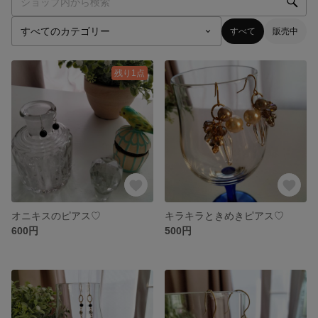
すべて
販売中
残り1点
オニキスのピアス♡
キラキラときめきピアス♡
600円
500円