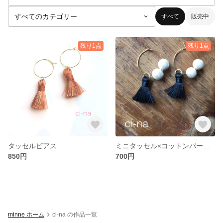
すべて
販売中
残り1点
残り1点
タッセルピアス
ミニタッセル×コットンパール ピアス
850円
700円
minne ホーム
ci-na の作品一覧