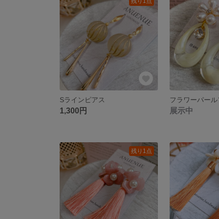
残り1点
Sラインピアス
フラワーパール
1,300円
展示中
残り1点