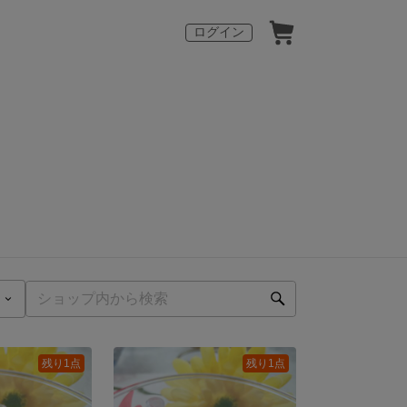
ログイン
残り1点
残り1点