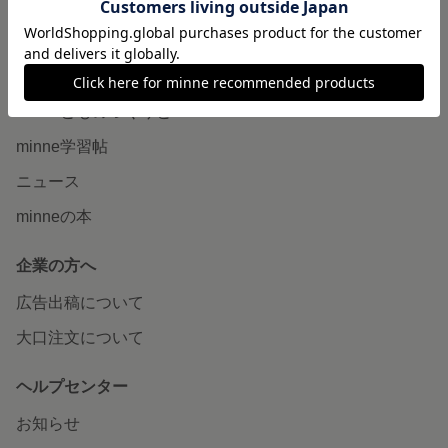
販売支援企画・イベント
読みもの
minneとものづくりと
minne学習帖
ニュース
minneの本
企業の方へ
広告出稿について
大口注文について
ヘルプセンター
お知らせ