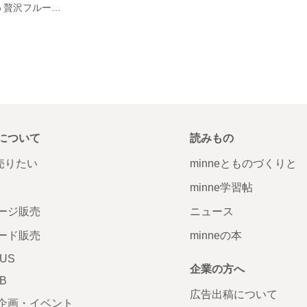
OKINAWA 100% 贅沢フルーツスムージー / Premium
について
読みもの
で売りたい
minneとものづくりと
minne学習帖
ージ販売
ニュース
ード販売
minneの本
LUS
企業の方へ
AB
広告出稿について
企画・イベント