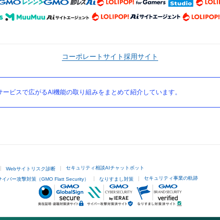
コーポレートサイト
採用サイト
ービスで広がるAI機能の取り組みをまとめて紹介しています。
セキュリティ相談AIチャットボット
Webサイトリスク診断
セキュリティ事業の軌跡
サイバー攻撃対策（GMO Flatt Security）
なりすまし対策