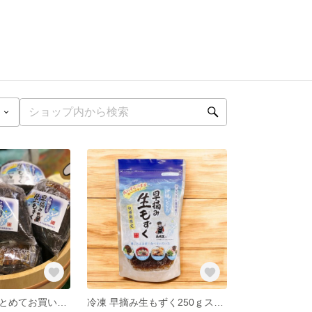
【限定販売】まとめてお買い得！いぜな島早摘み生もずく2Kg
冷凍 早摘み生もずく250ｇスタンドパック