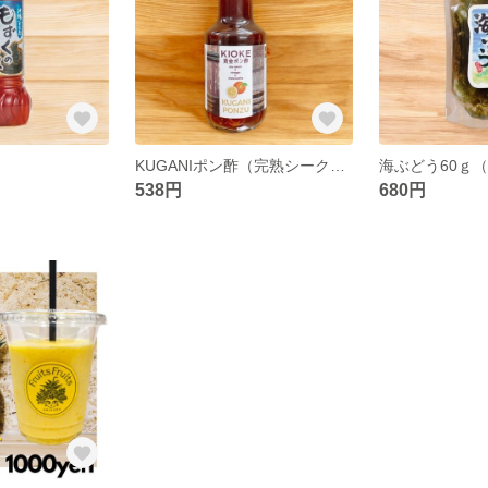
KUGANIポン酢（完熟シークヮーサーポン酢）
海ぶどう60ｇ
538円
680円