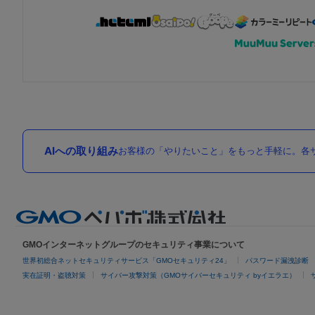
AIへの取り組み
お客様の「やりたいこと」をもっと手軽に。各サ
GMOインターネットグループのセキュリティ事業について
世界初総合ネットセキュリティサービス「GMOセキュリティ24」
パスワード漏洩診断
実在証明・盗聴対策
サイバー攻撃対策（GMOサイバーセキュリティ byイエラエ）