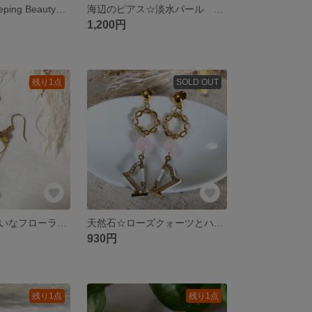
…☆14kgf☆Sleeping Beautyターコイズのアシンメトリーピアス☆…
海辺のピアス☆淡水パール キャッツアイ シェルチャーム サージカルステンレスフック
1,200円
残り1点
SOLD OUT
天然石☆星みたいなフローライトのスイングピアス サージカルステンレス イヤリング ハンドメイド
天然石☆ローズクォーツとハープのチャームのピアス サージカルステンレスポスト ハンドメイド
930円
残り1点
残り1点