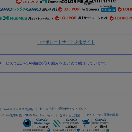
コーポレートサイト
採用サイト
ービスで広がるAI機能の取り組みをまとめて紹介しています。
セキュリティ相談AIチャットボット
Webサイトリスク診断
セキュリティ事業の軌跡
サイバー攻撃対策（GMO Flatt Security）
なりすまし対策