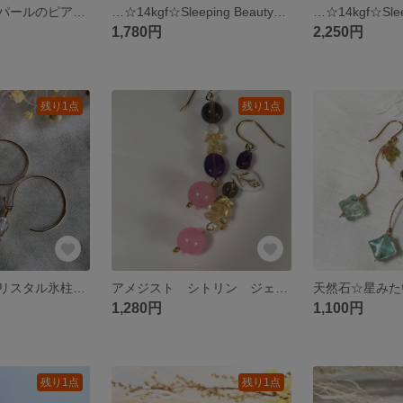
天然石とウッドパールのピアス サージカルステンレス イヤリング
…☆14kgf☆Sleeping Beautyターコイズのひとつぶピアス 10mm☆…
1,780円
2,250円
残り1点
残り1点
氷のかけら☆クリスタル氷柱のラウンドフックピアス イヤリング 水晶 天然石 18金コーティング
アメジスト シトリン ジェイド 天然石のピアス サージカルステンレスフック イヤリング
1,280円
1,100円
残り1点
残り1点