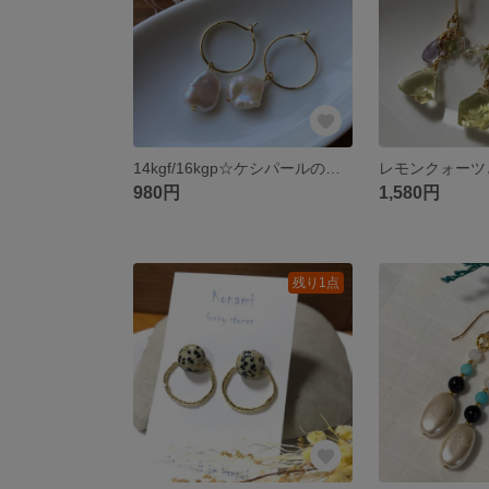
14kgf/16kgp☆ケシパールのひとつぶピアス フープ 天然石 バロックパール 淡水パール
980円
1,580円
残り1点