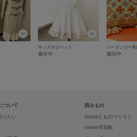
キッズサロペット
ハーダンガー刺
展示中
展示中
について
読みもの
で売りたい
minneとものづくりと
minne学習帖