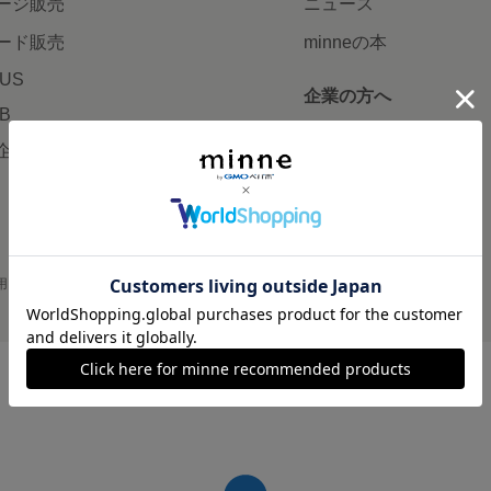
ージ販売
ニュース
ード販売
minneの本
LUS
企業の方へ
AB
広告出稿について
企画・イベント
大口注文について
用
プライバシーポリシー
会社概要
採用情報
メディアキット
©GMO Pepabo, Inc. All rights reserved.