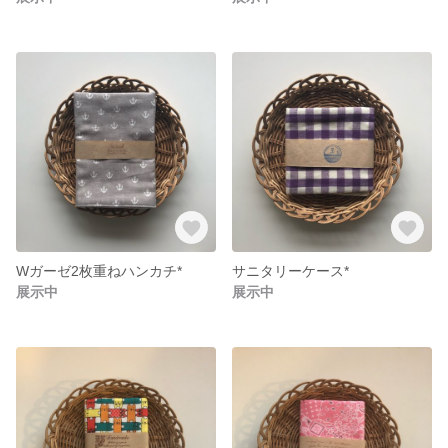
Wガーゼ2枚重ねハンカチ*
サニタリーケース*
展示中
展示中