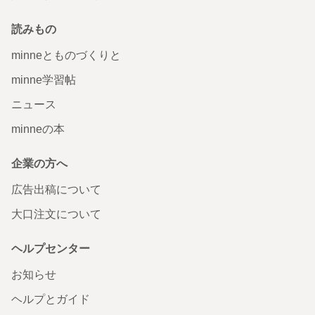
読みもの
minneとものづくりと
minne学習帖
ニュース
minneの本
企業の方へ
広告出稿について
大口注文について
ヘルプセンター
お知らせ
ヘルプとガイド