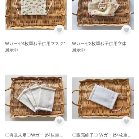
Wガーゼ4枚重ね子供用マスク*
Wガーゼ2枚重ね子供用立体マスク*【ribbon】
展示中
展示中
〇再販未定〇Wガーゼ4枚重ね子供用マスク*【off white】
〇販売終了〇 Wガーゼ4枚重ね大人用マスク*【off white】