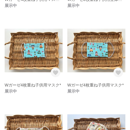
展示中
展示中
Wガーゼ4枚重ね子供用マスク*
Wガーゼ4枚重ね子供用マスク*
展示中
展示中