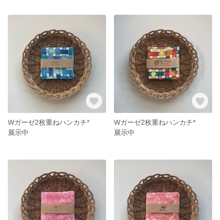
Wガーゼ2枚重ねハンカチ*
Wガーゼ2枚重ねハンカチ*
展示中
展示中