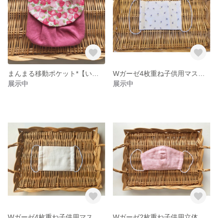
まんまる移動ポケット*【いちご】
Wガーゼ4枚重ね子供用マスク*【blue×flower】
展示中
展示中
Wガーゼ4枚重ね子供用マスク*【off white・blue】
Wガーゼ2枚重ね子供用立体マスク*【pink×dot】