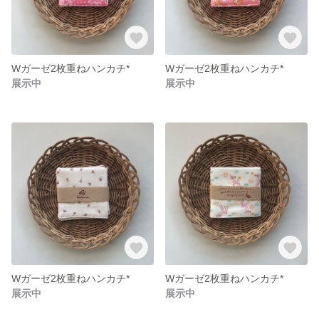
Wガーゼ2枚重ねハンカチ*
Wガーゼ2枚重ねハンカチ*
展示中
展示中
Wガーゼ2枚重ねハンカチ*
Wガーゼ2枚重ねハンカチ*
展示中
展示中