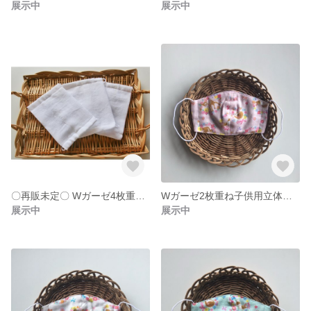
展示中
展示中
〇再販未定〇 Wガーゼ4枚重ね大人用マスク*【white】
Wガーゼ2枚重ね子供用立体マスク*【アニマル/pink】
展示中
展示中