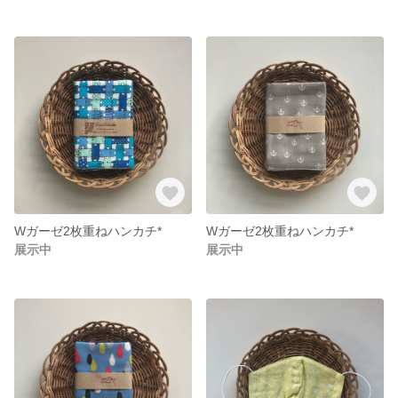
Wガーゼ2枚重ねハンカチ*
Wガーゼ2枚重ねハンカチ*
展示中
展示中