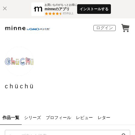
お買いものがもっとお得に
minneのアプリ
インストールする
3
万件以上
ログイン
c h ü c h ü
作品一覧
シリーズ
プロフィール
レビュー
レター