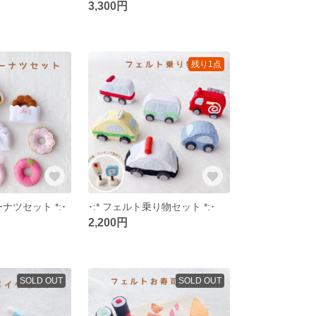
3,300円
残り1点
ーナツセット *:･
･:* フェルト乗り物セット *:･
2,200円
SOLD OUT
SOLD OUT