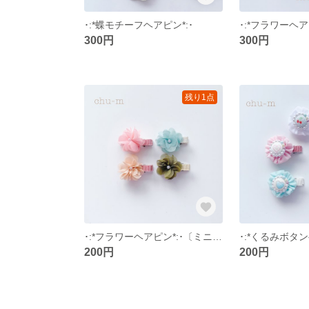
･:*蝶モチーフヘアピン*:･
300円
300円
残り1点
･:*フラワーヘアピン*:･〔ミニシフォン〕
200円
200円