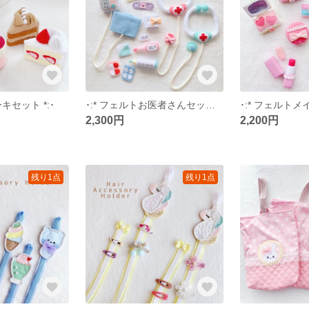
キセット *:･
･:* フェルトお医者さんセット *:･
･:* フェルトメ
2,300円
2,200円
残り1点
残り1点