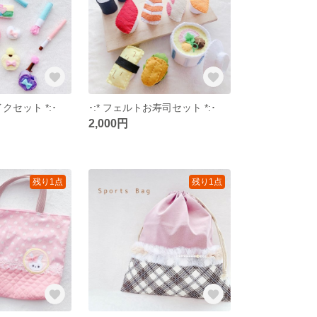
イクセット *:･
･:* フェルトお寿司セット *:･
2,000円
残り1点
残り1点