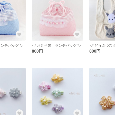
ランチバッグ *:･
･:* お弁当袋 ランチバッグ *:･
･:* どうぶつスタ
800円
800円