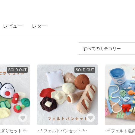
レビュー
レター
SOLD OUT
SOLD OUT
にぎりセット *:･
･:* フェルトパンセット *:･