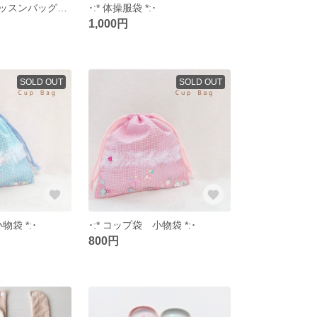
【SALE】･:* レッスンバッグ 上履き入れ *:･
･:* 体操服袋 *:･
1,000円
SOLD OUT
SOLD OUT
物袋 *:･
･:* コップ袋 小物袋 *:･
800円