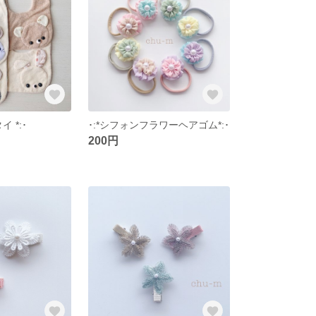
イ *:･
･:*シフォンフラワーヘアゴム*:･
200円