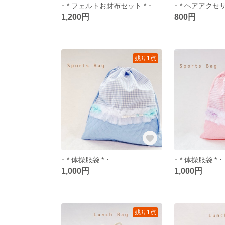
･:* フェルトお財布セット *:･
1,200円
800円
残り1点
･:* 体操服袋 *:･
･:* 体操服袋 *:･
1,000円
1,000円
残り1点