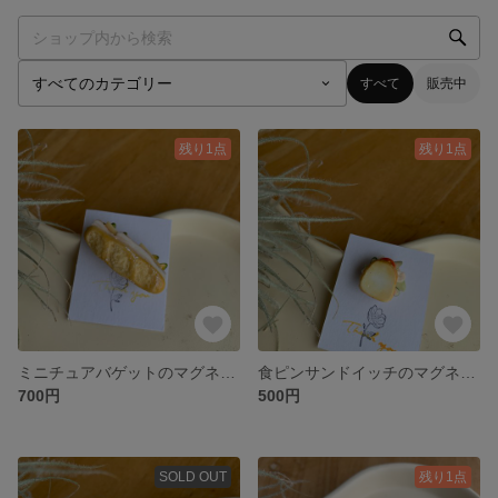
すべて
販売中
残り1点
残り1点
ミニチュアバゲットのマグネット
食ピンサンドイッチのマグネット
700円
500円
SOLD OUT
残り1点