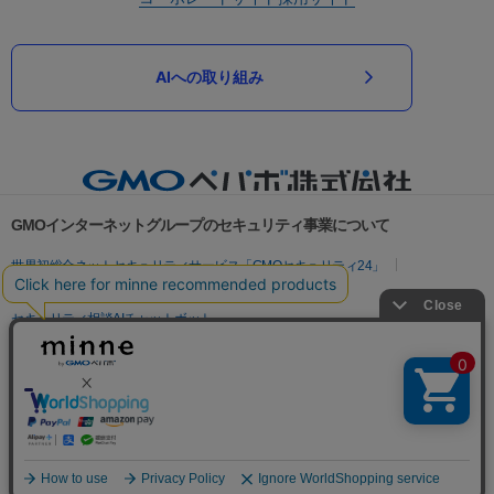
AIへの取り組み
GMOインターネットグループのセキュリティ事業について
世界初総合ネットセキュリティサービス「GMOセキュリティ24」
パスワード漏洩診断
Webサイトリスク診断
セキュリティ相談AIチャットボット
実在証明・盗聴対策
サイバー攻撃対策（GMOサイバーセキュリティ byイエラエ）
サイバー攻撃対策（GMO Flatt Security）
なりすまし対策
セキュリティ事業の軌跡