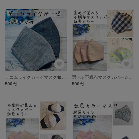
デニムライクガーゼマスク🐿️アイスコットンクールマックス 抗菌クレンゼetc【幼児〜女性用】
選べる不織布マスクカバー☆血色カラーマスク★抗菌クレンゼ・tiotio❄️etc【受注】
500円
500円