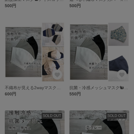
500円
500円
不織布が見える2wayマスクカバー☆抗菌・冷感メッシュマスク🐿️抗菌・tiotio❄️etc【受注】
抗菌・冷感メッシュマスク🐿️アイスコットンクールマックス 抗菌クレンゼetc【綺麗ライン・息がしやすい】
600円
550円
SOLD OUT
SOLD OUT