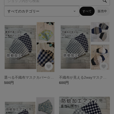
すべて
販売中
選べる不織布マスクカバー☆防蚊加工マスク★抗菌クレンゼ・tiotio❄️etc【受注】
不織布が見える2wayマスクカバー☆防蚊加工マスク🐿️抗菌・tiotio❄️etc【受注】
500円
600円