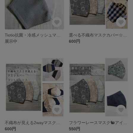
Tiotio抗菌・冷感メッシュマスク🐿️アイスコットンクールマックス 抗菌クレンゼetc【幼児〜女性用】
選べる不織布マスクカバー☆花レースマスク★抗菌クレンゼ・tiotio❄️etc【受注】
展示中
600円
不織布が見える2wayマスクカバー☆フラワーレースマスク🐿️抗菌・tiotio❄️etc【受注】
フラワーレースマスク🐿️アイスコットンクールマックス 抗菌クレンゼetc【綺麗ライン・息がしやすい】
600円
550円