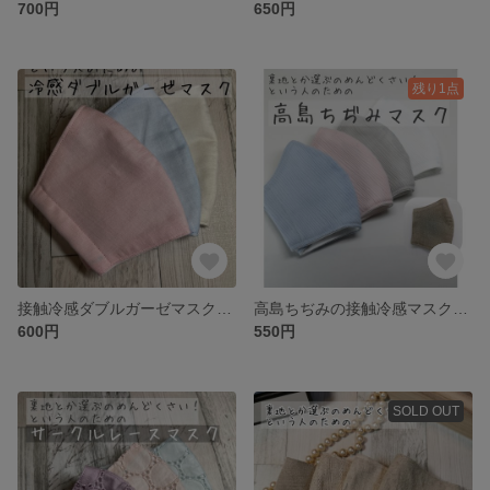
700円
650円
残り1点
接触冷感ダブルガーゼマスク🎐夏にぴったり🎐
高島ちぢみの接触冷感マスク🎐夏にぴったり🎐※現在モカのみ
600円
550円
SOLD OUT