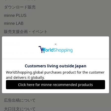
ダウンロード販売
minne PLUS
minne LAB
販売支援企画・イベント
読みもの
minneとものづくりと
minne学習帖
ニュース
minneの本
企業の方へ
広告出稿について
大口注文について