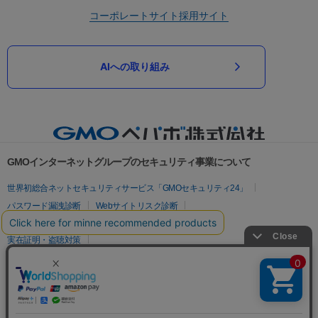
コーポレートサイト
採用サイト
AIへの取り組み
GMOインターネットグループのセキュリティ事業について
世界初総合ネットセキュリティサービス「GMOセキュリティ24」
パスワード漏洩診断
Webサイトリスク診断
セキュリティ相談AIチャットボット
実在証明・盗聴対策
サイバー攻撃対策（GMOサイバーセキュリティ byイエラエ）
サイバー攻撃対策（GMO Flatt Security）
なりすまし対策
セキュリティ事業の軌跡