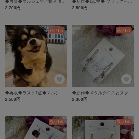
◆再販◆マルシェでご購入頂きました◆ホワイトビーズとオフホワイト紐のピアス◆858
◆新作◆1点物◆ ブラックックリボン✖️マットシルバーパールステッチの大人可愛いダルメシアン柄シュシュ◆853
2,700円
2,500円
残り1点
残り1点
◆再販◆ラスト1点◆マルシェでご購入頂きました◆犬猫用 イエロー スター柄 リボンチョーカー 犬チョーカー 猫チョーカー◆852
◆新作◆メタルクロスとスタッドののシルバーのキャッチピアス◆851
2,500円
2,300円
残り1点
残り1点