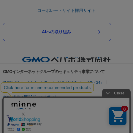
コーポレートサイト
採用サイト
AIへの取り組み
GMOインターネットグループのセキュリティ事業について
世界初総合ネットセキュリティサービス「GMOセキュリティ24」
パスワード漏洩診断
Webサイトリスク診断
セキュリティ相談AIチャットボット
実在証明・盗聴対策
サイバー攻撃対策（GMOサイバーセキュリティ byイエラエ）
サイバー攻撃対策（GMO Flatt Security）
なりすまし対策
セキュリティ事業の軌跡