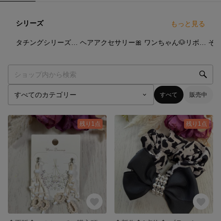
シリーズ
もっと見る
10
点
6
点
35
点
タチングシリーズです
ヘアアクセサリー🎀
ワンちゃん🐶リボン🎀チョーカー
すべて
販売中
残り1点
残り1点