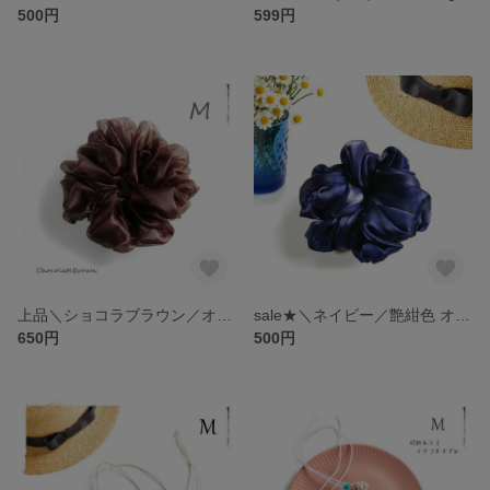
500円
599円
上品＼ショコラブラウン／オーガンジー 透明感 ©きほんのシュシュ 茶色／大人かわいい シンプル・オフィスカジュアル
sale★＼ネイビー／艶紺色 オーガンジー ©きほんのシュシュ／上品 シック 大人かわいい 清楚・きちんとカジュアル、オフィス、スーツコーデ、職場 お仕事用ヘアアクセ・卒入園、冠婚葬祭 ・シンプル
650円
500円