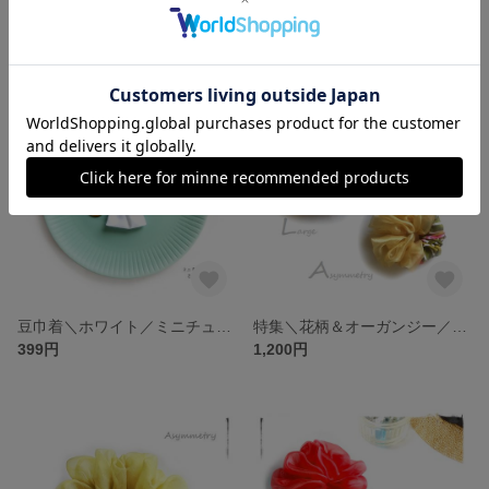
ss＼シンプル各色／ネックレス 巾着袋（ホワイト・グレー・ベージュ・イエロー・ピンク・薄紫・グリーン・水色）男女兼用・お守り袋 薬袋 持ち塩袋・お清め・原石 裸石 パワーストーン入れ
Sℓ＼シンプル各色／巾着袋 ネックレス（白・グレー・イエロー・ベージュ）男女兼用／お守り袋 薬袋 持ち塩袋、多用途、ネックポーチ
500円
500円
豆巾着＼ホワイト／ミニチュア 巾着袋 ゴム紐・白 シンプル ユニセックス／お守り袋 匂い袋 持ち塩袋 薬袋 アクセサリー袋・ドール小物
特集＼花柄＆オーガンジー／グリーン＆キャメルゴールド ©きほんのシュシュ／大人かわいい、上質生地、サボテン
399円
1,200円