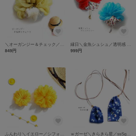
＼オーガンジー＆チェック／生成り（イエロー・ピンク）アシンメトリー ・春夏秋・ナチュラルかわいい ©きほんのシュシュ
縁日＼金魚シュシュ／透明感 オーガンジー アシンメトリー（レッド・ラムネ）ドット／夏色 カラフル かわいい
849円
999円
ふんわり＼イエロー／シフォン ジョーゼット ©きほんのシュシュ／春夏・カジュアル
ｗガーゼ＼きらきら星／ssSg・巾着袋 ネックレス・ネイビーブルー・星柄／お守り袋 薬袋 匂い袋・アロマ・サシェ袋・やわらか素材・キッズ