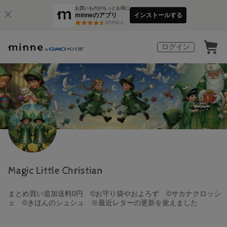
お買いものがもっとお得に
minneのアプリ
インストールする
3
万件以上
ログイン
Magic Little Christian
まとめ買い追加送料0円 ©お守り袋やおよろず ©サカナクロッシ
ェ ©きほんのシュシュ ※最近レターの更新を覚えました