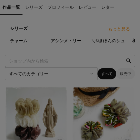
作品一覧
シリーズ
プロフィール
レビュー
レター
シリーズ
もっと見る
8
点
6
点
17
点
チャーム
アシンメトリー シュシュ
＼©きほんのシュシュ／オーガンジー
すべて
販売中