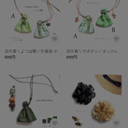
豆巾着＼よつば蝶／巾着袋 ネックレス（ドット・ギンガム）癒しグリーン／お守り袋 薬袋・匂い袋・裸石・ルース・パワーストーン入れ ©お守り袋やおよろず
豆巾着＼サボテン／ネックレス 巾着袋・グリーン ギンガム・ストライプ／お守り袋 薬袋・多用途・アクセサリー袋・パワーストーン入れ・持ち塩袋
899円
899円