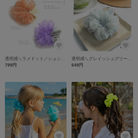
透明感＼ラメドット／シュシュ アシンメトリー（アプリコット・バイオレット）オーガンジー・淡色、あんず色、薄紫／大人かわいい 上品カジュアル、春夏
透明感＼グレイッシュグリーン／©きほんのシュシュ・オーガンジー 薄灰緑／清楚 シック 上品 大人かわいい・春夏冬
799円
649円