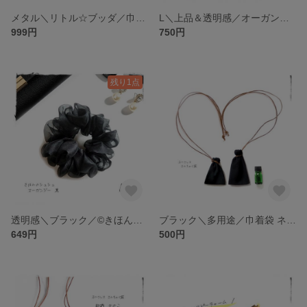
メタル＼リトル☆ブッダ／巾着袋 ネックレス・グリーン カーキ 男女兼用／お守り袋 薬袋 持ち塩袋、多用途・オリエンタル アジアン、縁起物
L＼上品＆透明感／オーガンジー（ブラック・キャメルゴールド）©きほんのシュシュ／高級感、シック 大人かわいい、オフィスカジュアル
999円
750円
残り1点
透明感＼ブラック／©きほんのシュシュ・M・オーガンジー 黒・シック 大人かわいい フェミニン シンプル・大人シュシュ・冠婚葬祭 ブラックフォーマル・卒入学、ヘアアクセ
ブラック＼多用途／巾着袋 ネックレス・シンプル ユニセックス・黒／お守り袋 薬袋 持ち塩袋・裸石 パワーストーン入れ・アクセサリー袋・ネックホルダー
649円
500円