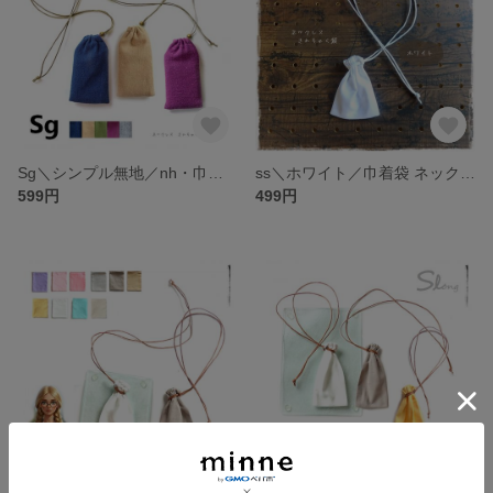
Sg＼シンプル無地／nh・巾着袋 ネックレス（ネイビー・ベージュ・赤紫・グレー・グリーン）ナチュラル ©お守り袋やおよろず、薬袋 持ち塩袋／チャーム（十字架、猫、鳩）
ss＼ホワイト／巾着袋 ネックレス・白 シンプル 男女兼用／お守り袋 薬袋 持ち塩袋 魔除け 厄除け・お清め 浄化 裸石 原石 パワーストーン入れ
599円
499円