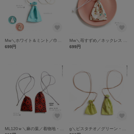
Mw＼ホワイト＆ミント／巾着袋 ネックレス（ホワイト・グリーン・苺すずめ）©お守り袋やおよろず 薬袋、多用途、ネックポーチ、防災防犯、見守り巾着
Mw＼苺すずめ／ネックレス 巾着袋（ピンク 昭和レトロ・ホワイト・ミント）©お守り袋やおよろず・薬袋 ネックポーチ 小物入れ 通園通学 キッズ・れとろかわいい
699円
699円
ML120ｗ＼麻の葉／着物地・巾着袋 ネックレス・和柄、ウールリネン 赤黒／お守り袋 薬袋・持ち塩袋・アウトドア・メンズ・ユニセックス、和風
g＼ピスタチオ／グリーン・巾着袋 ネックレス・シンプル 緑／©お守り袋 やおよろず 薬袋・裸石 ルース パワーストーン入れ・持ち塩袋・アクセサリー袋・携帯ポケット・ナチュラル