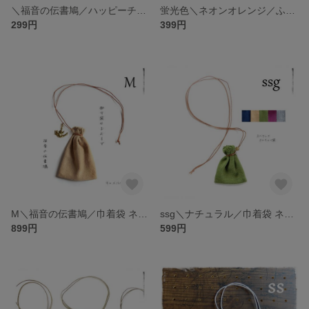
＼福音の伝書鳩／ハッピーチャーム 金具付き・ペンダントトップ・アンティークゴールド／お守りチャーム・平和 幸運 癒し 回復・よき知らせ
蛍光色＼ネオンオレンジ／ふんわりシフォン ジョーゼット ©きほんのシュシュ／カラフルかわいい、カジュアル、フェス、イベント、スポーツ、推し活、映え色
299円
399円
M＼福音の伝書鳩／巾着袋 ネックレス（キャメルベージュ・ネイビー・グレー・赤紫）シンプル ナチュラル／お守り袋・薬袋・多用途・ネックホルダー・見守り巾着 迷子防止・高齢者 キッズ
ssg＼ナチュラル／巾着袋 ネックレス（黒・紺・キャメルベージュ・グラスグリーン・他）シンプル／お守り袋 薬袋・持ち塩袋、アクセサリー袋 小物入れ
899円
599円