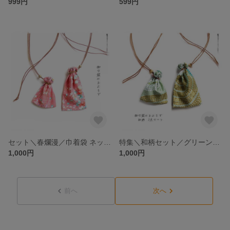
999円
599円
セット＼春爛漫／巾着袋 ネックレス nhg・和風 ピンク金彩 花柄／お守り袋 薬袋・多用途・アクセサリー袋・パワーストーン入れ・和柄 ・見守り巾着
特集＼和柄セット／グリーンgnh・2点・巾着袋 ネックレス・草色 かのこ 和風 男女兼用／お守り袋 薬袋 小物入れ 見守り巾着・ネックホルダー・福袋
1,000円
1,000円
前へ
次へ