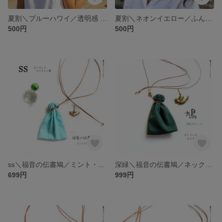
夏割＼ブルーハワイ／透明感 オーガンジー 水色 ラムネ色 ©きほんのシュシュ／夏色・映え色・フェス、レジャー、カジュアル
夏割＼ネオンイエロー／ふんわりシフォン ジョーゼット ©きほんのシュシュ 蛍光色 黄色／カラフルかわいい、カジュアル、フェス、イベント、スポーツ、推し活、映え色
500円
500円
ss＼福音の伝書鳩／ミント・巾着袋 ネックレス・癒しグリーン、色違いOK／お守り袋 薬袋 多用途・持ち塩袋・アクセサリー袋・ネックポーチ ネックホルダー・平和・幸運
深緑＼福音の伝書鳩／ネックレス 巾着袋・フォレストグリーン・大人かわいい／癒し 回復系 お守り袋 薬袋 匂い袋・大人色 シック 上品／十字架 サボテン 猫
699円
999円