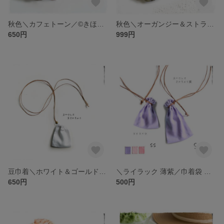
秋色＼カフェトーン／©きほんのシュシュ・M・オーガンジー（ブラウン・バニラ・ベージュ）透明感、大人かわいい シンプル・上品ガーリー、オフィスカジュアル
秋色＼オーガンジー＆ストライプ／オリーブ 偏光グリーン 玉虫色 カーキ ©きほんのシュシュ／上品 カジュアル・大人かわいい・レトロ北欧 東欧
650円
999円
豆巾着＼ホワイト＆ゴールド／ネックレス 巾着袋・白 シンプル 男女兼用／お守り袋・薬袋・持ち塩・アクセサリー袋 小物入れ
＼ライラック 薄紫／巾着袋 ネックレス・シンプル・無地（ピンク）／お守り袋 薬袋 持ち塩袋・裸石 パワーストーン入れ・ネックポーチ ネックホルダー・大人かわいい 上品 清楚 パープル
650円
500円