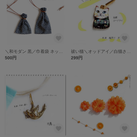
＼和モダン 黒／巾着袋 ネックレス・和柄 ブラック／お守り袋 薬袋・持ち塩袋・ 男前 メンズ ユニセックス・匂い袋・アクセサリー袋 パワーストーン入れ
祓い猫＼オッドアイ／白猫さん、チャーム 金具付き ゴールドトーン／多用途・多目的、お守り袋チャーム、シンボル、魔除け、©お守り袋やおよろず
500円
299円