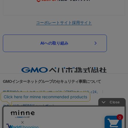
コーポレートサイト
採用サイト
AIへの取り組み
GMOインターネットグループのセキュリティ事業について
世界初総合ネットセキュリティサービス「GMOセキュリティ24」
パスワード漏洩診断
Webサイトリスク診断
セキュリティ相談AIチャットボット
実在証明・盗聴対策
サイバー攻撃対策（GMOサイバーセキュリティ byイエラエ）
サイバー攻撃対策（GMO Flatt Security）
なりすまし対策