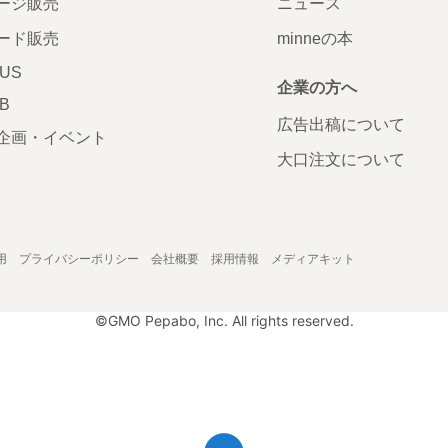
ージ販売
ニュース
ード販売
minneの本
LUS
企業の方へ
AB
広告出稿について
企画・イベント
大口注文について
用
プライバシーポリシー
会社概要
採用情報
メディアキット
©GMO Pepabo, Inc. All rights reserved.