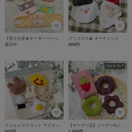
【受注生産★オーダーページ】お医者さんごっこ 包帯＆絆創膏🏥
クリスマス🎄 オーナメント サンタクロース＆スノーマン
展示中
500円
SOLD OUT
フェルトマスコット マグネット🧲
【オーダー品】ドーナツ&ジュース、ボタンつなぎ
500円
1,900円