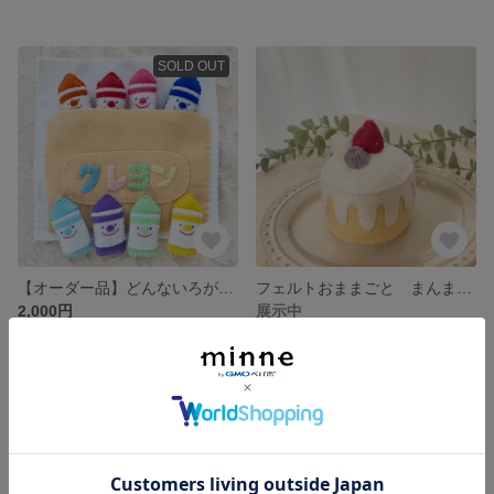
SOLD OUT
【オーダー品】どんないろがすき シアター遊び
フェルトおままごと まんまるショートケーキ🍓
2,000円
展示中