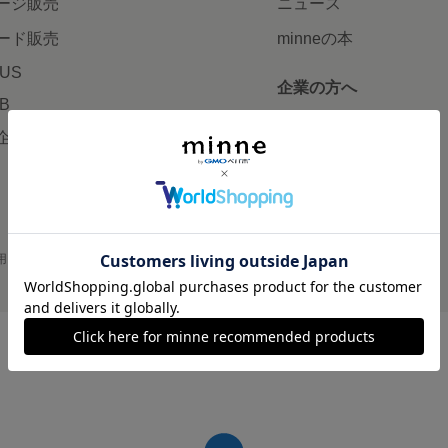
ージ販売
ニュース
ード販売
minneの本
LUS
企業の方へ
AB
広告出稿について
企画・イベント
大口注文について
用
プライバシーポリシー
会社概要
採用情報
メディアキット
©GMO Pepabo, Inc. All rights reserved.