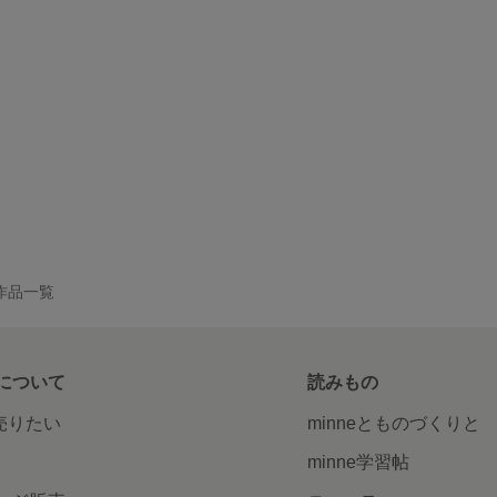
 の作品一覧
について
読みもの
で売りたい
minneとものづくりと
minne学習帖