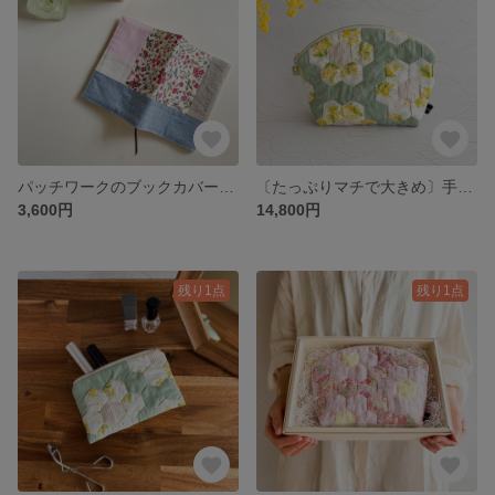
パッチワークのブックカバー＊桜ピンク<文庫本・単行本・ハードカバーサイズ>
〔たっぷりマチで大きめ〕手縫いキルトのやわらかポーチ＊ミモザ畑【M】
3,600円
14,800円
残り1点
残り1点