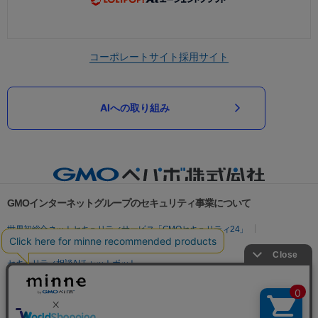
コーポレートサイト
採用サイト
AIへの取り組み
GMOインターネットグループのセキュリティ事業について
世界初総合ネットセキュリティサービス「GMOセキュリティ24」
パスワード漏洩診断
Webサイトリスク診断
セキュリティ相談AIチャットボット
実在証明・盗聴対策
サイバー攻撃対策（GMOサイバーセキュリティ byイエラエ）
サイバー攻撃対策（GMO Flatt Security）
なりすまし対策