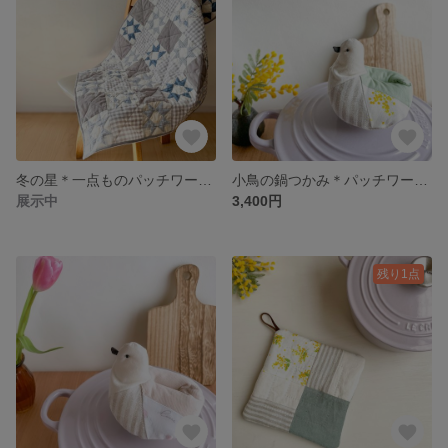
冬の星＊一点ものパッチワークキルト
小鳥の鍋つかみ＊パッチワーク ミモザグリーン
展示中
3,400円
残り1点