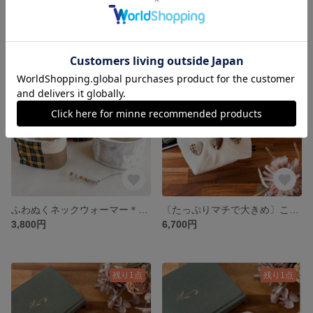
星のコースター☆選べるカラー2枚セット
みちくさ＊一点ものパッチワークキルト
3,600円
79,800円
残り1点
ふわぬくネックウォーマー＊パッチワーク３柄
〔たっぷりマチで大きめ〕こっくりハートのポーチ【M】
3,800円
6,700円
残り1点
残り1点