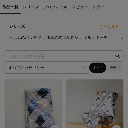
作品一覧
シリーズ
プロフィール
レビュー
レター
シリーズ
もっと見る
4
点
13
点
8
点
一点ものパッチワークキルトシリーズ
小鳥の鍋つかみシリーズ
キルトポーチ
と
すべて
販売中