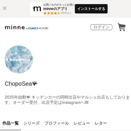
お買いものがもっとお得に
minneのアプリ
インストールする
3
万件以上
ログイン
ChopoSea🪸
2025年始動🪸 キッチンカーの同時出店やマルシェ出店もしておりま
す。オーダー受付、出店予定はInstagramへ🌺
作品一覧
シリーズ
プロフィール
レビュー
レター