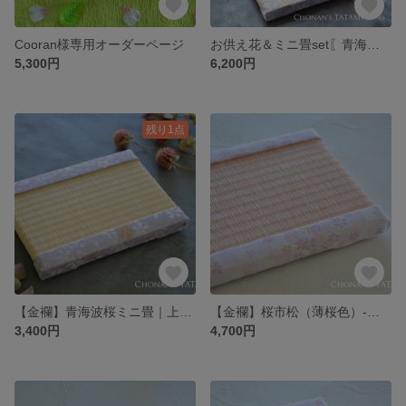
Cooran様専用オーダーページ
お供え花＆ミニ畳set〖青海波桜×ホワイトブルー〗｜ペット供養・手元供養・お仏壇用・お悔やみの贈り物
5,300円
6,200円
残り1点
【金襴】青海波桜ミニ畳｜上品な飾り台・ひな祭り・供養台に
【金襴】桜市松（薄桜色）-大｜ひな祭り・おひな様・雛人形の台座・初節句・ギフト・プレゼント・ペットメモリアル・お供え
3,400円
4,700円