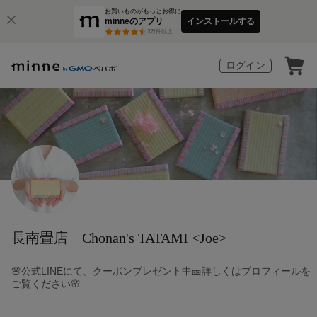
お買いものがもっとお得に
minneのアプリ
インストールする
3
万件以上
ログイン
長南畳店 Chonan's TATAMI <Joe>
🌸公式LINEにて、クーポンプレゼント中🎫詳しくはプロフィールを
ご覧ください🌸