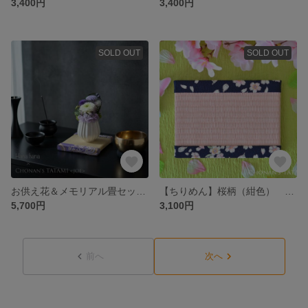
3,400円
3,400円
SOLD OUT
SOLD OUT
お供え花＆メモリアル畳セット〖流線桜〗｜仏花・御仏前・新盆・手元供養・ペットメモリアル・フラワーギフト
【ちりめん】桜柄（紺色） ミニ畳
5,700円
3,100円
前へ
次へ