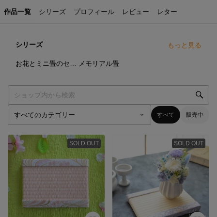
作品一覧
シリーズ
プロフィール
レビュー
レター
シリーズ
もっと見る
14
点
10
点
お花とミニ畳のセット
メモリアル畳
すべて
販売中
SOLD OUT
SOLD OUT