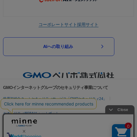
コーポレートサイト
採用サイト
AIへの取り組み
GMOインターネットグループのセキュリティ事業について
世界初総合ネットセキュリティサービス「GMOセキュリティ24」
パスワード漏洩診断
Webサイトリスク診断
セキュリティ相談AIチャットボット
実在証明・盗聴対策
サイバー攻撃対策（GMOサイバーセキュリティ byイエラエ）
サイバー攻撃対策（GMO Flatt Security）
なりすまし対策