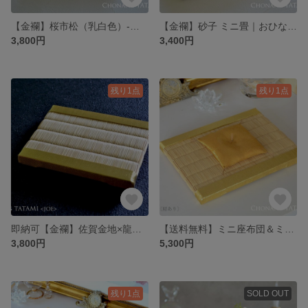
【金襴】桜市松（乳白色）-小｜ひな祭り・おひな様・雛人形の台座・初節句・ギフト・プレゼント・ペットメモリアル・お供え
【金襴】砂子 ミニ畳｜おひな様・飾り台・手元供養・仏畳
3,800円
3,400円
残り1点
残り1点
即納可【金襴】佐賀金地×龍鬢表 ミニ畳｜縁起物飾り台・干支飾り台座・ひな祭り・おひな様・雛人形台座・ギフト
【送料無料】ミニ座布団＆ミニ畳セット｜天然石や水晶の置き場所に
3,800円
5,300円
残り1点
SOLD OUT