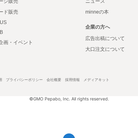
ージ販売
ニュース
ード販売
minneの本
LUS
企業の方へ
AB
広告出稿について
企画・イベント
大口注文について
用
プライバシーポリシー
会社概要
採用情報
メディアキット
©GMO Pepabo, Inc. All rights reserved.