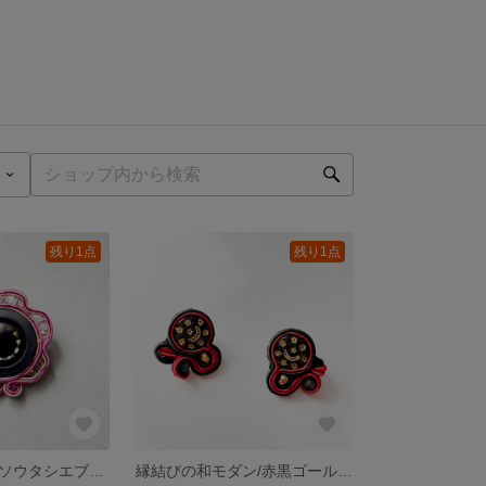
残り1点
残り1点
桜の花咲く春のソウタシエブローチ |夜桜カラーの一点もの
縁結びの和モダン/赤黒ゴールドソウタシエピアス/初詣・神社・振袖・お茶会に