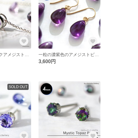
2月誕生石 ピンクアメジストの一粒ネックレス シルバー925仕立て
一粒の濃紫色のアメジストピアス（14kgf）
3,600円
SOLD OUT