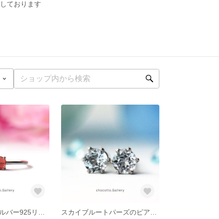
みしております
ガーネットのシルバー925リング/ 4mm 赤色が目を惹く一粒天然石の指輪
スカイブルートパーズのピアス/3mm/11月誕生石