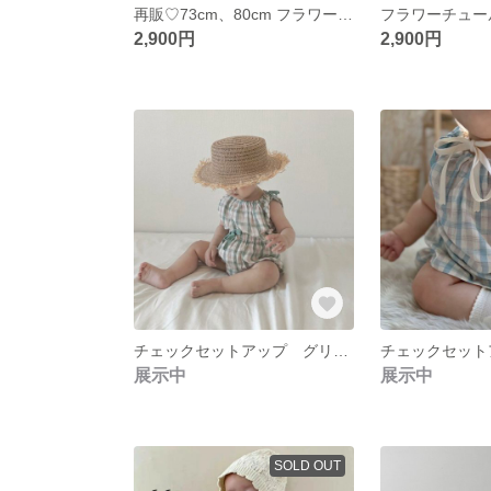
再販♡73cm、80cm フラワーチュールドレスロンパース セレモニードレス♡バースデーフォト お宮参り 退院着 記念日フォト 赤ちゃん 出産祝い ベビー服 ベビーコーデ おしゃれ ニューボーンフォト
2,900円
2,900円
チェックセットアップ グリーン 90cm ベビー ♡ ベビー服 90cm 夏服 ワンピース 赤ちゃん服 韓国子供服 女の子服 かぼちゃパンツ ギンガムチェック
展示中
展示中
SOLD OUT