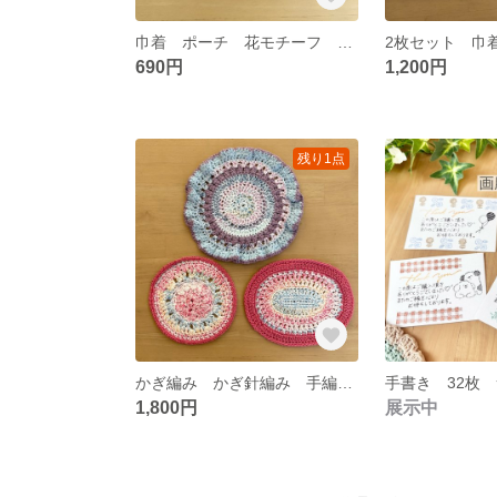
巾着 ポーチ 花モチーフ フラワーモチーフ 編み物 手編み かぎ編み かぎ針編み モチーフ編み 小物入れ ポシェット ミニポーチ
690円
1,200円
残り1点
かぎ編み かぎ針編み 手編み インテリアマット コースター ランチョンマット ドイリー 北欧インテリア 観葉植物マット 韓国インテリア
1,800円
展示中