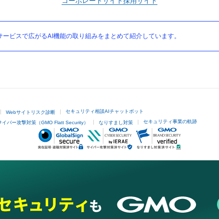
コーポレートサイト
採用サイト
ービスで広がるAI機能の取り組みをまとめて紹介しています。
セキュリティ相談AIチャットボット
Webサイトリスク診断
セキュリティ事業の軌跡
サイバー攻撃対策（GMO Flatt Security）
なりすまし対策