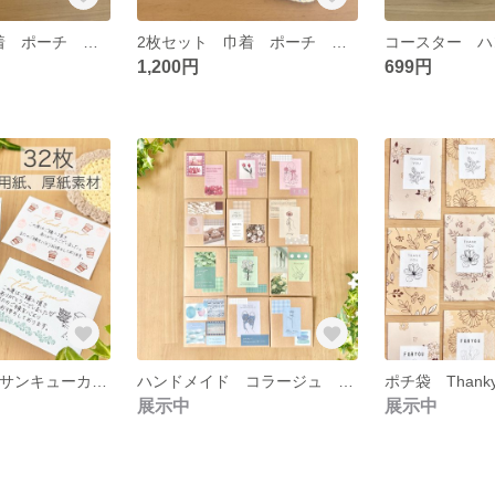
2枚セット 巾着 ポーチ 花モチーフ フラワーモチーフ 編み物 手編み かぎ編み かぎ針編み モチーフ編み 小物入れ ポシェット ミニポーチ
2枚セット 巾着 ポーチ 花モチーフ フラワーモチーフ 編み物 手編み かぎ編み かぎ針編み モチーフ編み 小物入れ ポシェット ミニポーチ
1,200円
699円
手書き 32枚 サンキューカード サンクスカード thank youカード thanksカード サンキュータグ サンクスタグ お礼 手描き 厚紙 画用紙
ハンドメイド コラージュ ポチ袋 12枚セット 平袋 プチギフト ラッピング ぽち袋 コレクション 結婚式 お車代 サンクスギフト コラージュ素材
展示中
展示中