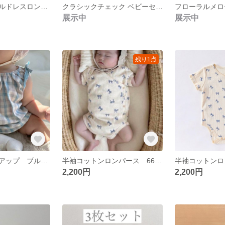
フラワーチュールドレスロンパース セレモニードレス♡バースデーフォト お宮参り 退院着 記念日フォト 赤ちゃん 出産祝い ベビー服 ベビーコーデ 赤ちゃん服 おしゃれ 可愛い ニューボーン 新生児
クラシックチェック ベビーセットアップ♡ 73cm ギンガムチェック ロンパース ワンピース ベビー服 韓国子供服 かぼちゃパンツ 夏服 出産祝い 赤ちゃん服 ululu同型
展示中
展示中
残り1点
チェックセットアップ ブルー 73cm ベビー ♡ ベビー服 夏服 ワンピース 赤ちゃん服 韓国子供服 女の子服 かぼちゃパンツ ギンガムチェック
半袖コットンロンパース 66cm リボンロンパース♡ 半袖ロンパース 肌着 ベビー服 赤ちゃん服 子供服 韓国子供服 韓国服 前開きロンパース おしゃれ 青リボン柄 出産祝い 出産準備
2,200円
2,200円