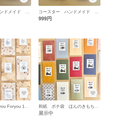
コースター ハンドメイド 4枚セット 編み物 手編み かぎ編み かぎ針編み 北欧インテリア 韓国インテリア 赤 ぽんぽん インテリアマット 小物置き オブジェ
コースター ハンドメイド 4枚セット 編み物 手編み かぎ編み かぎ針編み Francfranc風 フランフラン くすみピンク ネイビー ラメ
999円
ポチ袋 Thankyou Foryou 12枚セット ハンドメイド ボタニカルフラワー 花柄 ぽち袋 プチギフト
和紙 ポチ袋 ほんのきもち こころばかり 20枚セット ハンドメイド
展示中