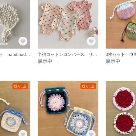
ニットボンネット handmade knit bonnet ベビー帽子 新生児 退院着 セレモニードレス バースデーフォト ニューボーンフォト 赤ちゃん ボンネット 帽子 花柄 かぎ針編み
半袖コットンロンパース リボン&ハート3枚セット♡ 半袖ロンパース 肌着 ベビー服 赤ちゃん服 子供服 韓国子供服 韓国服 前開きロンパース おしゃれ 青リボン ハート柄 半袖コットンリボンロンパース
展示中
展示中
残り1点
残り1点