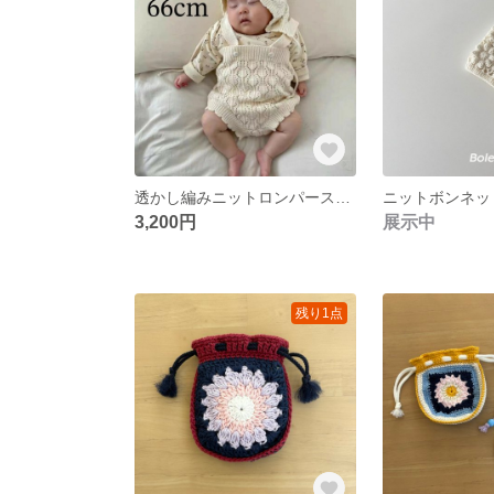
透かし編みニットロンパース&ボンネットセット♡66cm セレモニードレス♡バースデーフォト 退院着 記念日フォト 赤ちゃん 出産祝い ベビー服 ベビーコーデ 赤ちゃん服 おしゃれ ニューボーン 新生児
3,200円
展示中
残り1点