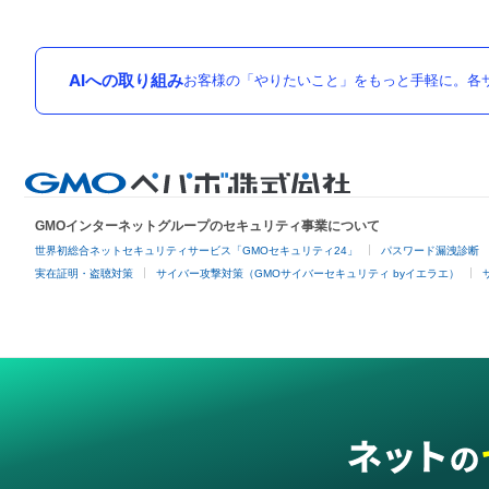
AIへの取り組み
お客様の「やりたいこと」をもっと手軽に。各サ
GMOインターネットグループのセキュリティ事業について
世界初総合ネットセキュリティサービス「GMOセキュリティ24」
パスワード漏洩診断
実在証明・盗聴対策
サイバー攻撃対策（GMOサイバーセキュリティ byイエラエ）