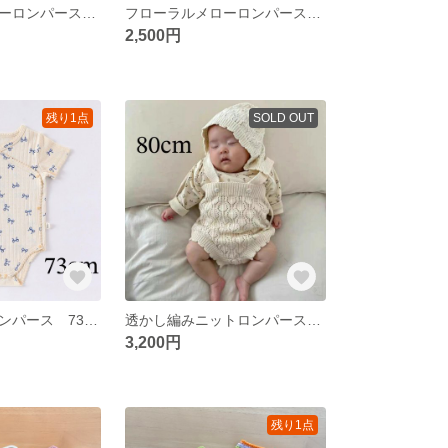
フローラルメローロンパース ボンネットセット♡ ululu ベビー服 73cm 夏服 花柄ロンパース 赤ちゃん服 韓国子供服 夏服 女の子服 肌着 新生児 退院服
フローラルメローロンパース ボンネットセット♡ ululu ベビー服 66cm 夏服 花柄ロンパース 赤ちゃん服 韓国子供服 夏服 女の子服 肌着 新生児 退院服
2,500円
残り1点
SOLD OUT
半袖コットンロンパース 73cm リボンロンパース♡ 半袖ロンパース 肌着 ベビー服 赤ちゃん服 子供服 韓国子供服 韓国服 前開きロンパース おしゃれ 青リボン柄 半袖コットンリボンロンパース
透かし編みニットロンパース&ボンネットセット♡80cm セレモニードレス♡バースデーフォト 退院着 記念日フォト 赤ちゃん 出産祝い ベビー服 ベビーコーデ 赤ちゃん服 おしゃれ ニューボーン 新生児
3,200円
残り1点