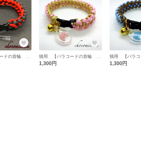
猫用 【パラコードの首輪 Black×Red】約25〜26cm ※ネームプレート付き
猫用 【パラコードの首輪 Light pink×Fragrance】約25〜26cm ※イニシャル付き
1,300円
1,300円