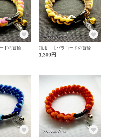
猫用 【パラコードの首輪 Pink×Cream】約25〜26cm ※イニシャル付き
猫用 【パラコードの首輪 Cream×Brown】約25〜26cm ※イニシャル付き
1,300円