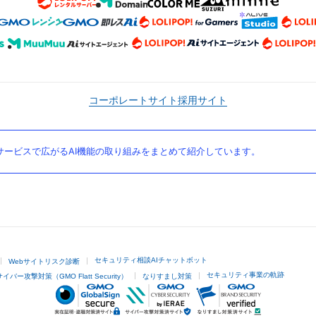
コーポレートサイト
採用サイト
ービスで広がるAI機能の取り組みをまとめて紹介しています。
セキュリティ相談AIチャットボット
Webサイトリスク診断
セキュリティ事業の軌跡
サイバー攻撃対策（GMO Flatt Security）
なりすまし対策