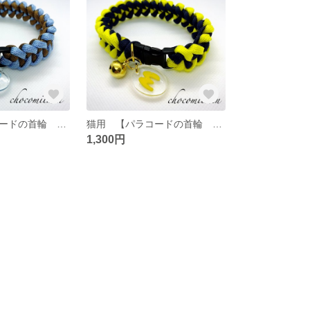
猫用 【パラコードの首輪 Light blue×Brown】約25〜26cm ※イニシャル付き
猫用 【パラコードの首輪 Yellow×Navy blue】約25〜26cm ※イニシャル付き
1,300円