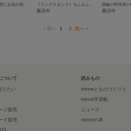
《ガーランド》壁にお花が咲いたみたいな、もふもふさんガーランド(ビションフリーゼさん) 羊毛フェルト 壁飾り
《リングスタンド》もふもふビションフリーゼさんとたまごサンドの指輪置き 羊毛フェルト
展示中
展示中
前へ
1
2
次へ
について
読みもの
で売りたい
minneとものづくりと
minne学習帖
ージ販売
ニュース
ード販売
minneの本
LUS