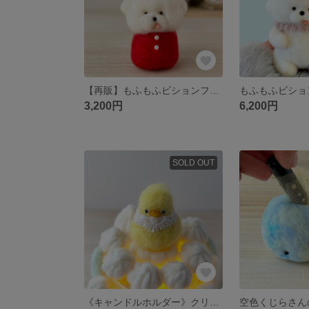
【再販】もふもふビションフリーゼさんのサンタさん クリスマス 羊毛フェルト ディスプレイ 置物 犬
3,200円
6,200円
SOLD OUT
《キャンドルホルダー》クリーム好きのひよこさん 羊毛フェルト ふんわりLEDキャンドルライト ぽかぽか雰囲気 インテリア雑貨