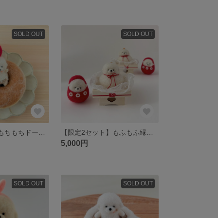
SOLD OUT
SOLD OUT
【minne限定】もちもちドーナツ と もふもふビションフリーゼさん 羊毛フェルト ぬいコレ
【限定2セット】もふもふ縁起物セット 鏡餅・だるま (ハッピーバッグ2026)
5,000円
SOLD OUT
SOLD OUT