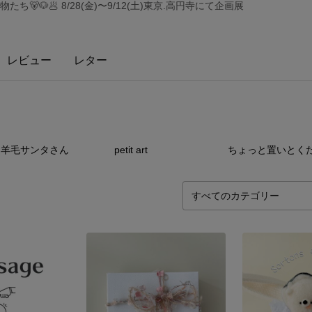
🐻🐶🥟 8/28(金)〜9/12(土)東京.高円寺にて企画展
レビュー
レター
3
点
1
点
2
羊毛サンタさん
petit art