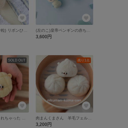
牡蠣くまさん(中粒) リボンひも付き 羊毛フェルト
(左のこ)皇帝ペンギンの赤ちゃん ペンちゃん 羊毛フェルト
3,600円
SOLD OUT
残り1点
ひとくち かじられちゃった メロンパンくまさん 羊毛フェルト 【受注制作】
肉まんくまさん 羊毛フェルト 【受注制作】
3,200円