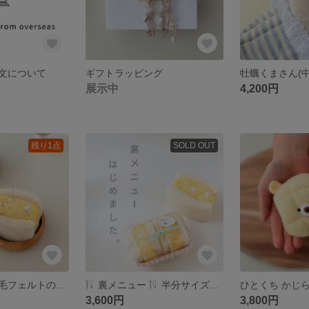
文について
ギフトラッピング
展示中
4,200円
残り1点
SOLD OUT
再販《針山》羊毛フェルトのたまごサンド(たまごたっぷり) ピンクッション 裁縫道具 【受注制作】
𓌉𓇋 裏メニュー 𓌉𓇋 半分サイズのたまごサンド2個 羊毛フェルト
3,600円
3,800円