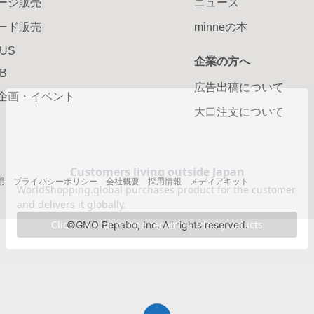
ージ販売
ニュース
ード販売
minneの本
LUS
企業の方へ
AB
広告出稿について
企画・イベント
大口注文について
用
プライバシーポリシー
会社概要
採用情報
メディアキット
©GMO Pepabo, Inc. All rights reserved.