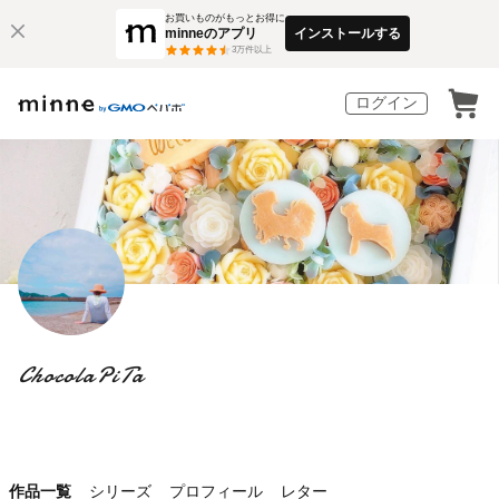
お買いものがもっとお得に
minneのアプリ
インストールする
3
万件以上
ログイン
ChocolaPiTa
作品一覧
シリーズ
プロフィール
レター