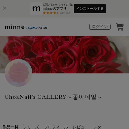
お買いものがもっとお得に
minneのアプリ
インストールする
3
万件以上
ログイン
ChoaNail's GALLERY～좋아네일～
作品一覧
シリーズ
プロフィール
レビュー
レター