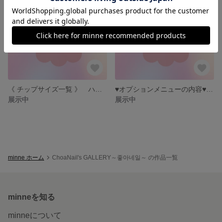
《 チップサイズ一覧 》 ハンド 4種類 ・フット 3サイズ
♥オプションメニューの内容♥ChoaNail
展示中
展示中
minne ホーム
ChoaNail's GALLERY～좋아네일～ の作品一覧
minneを知る
minneについて