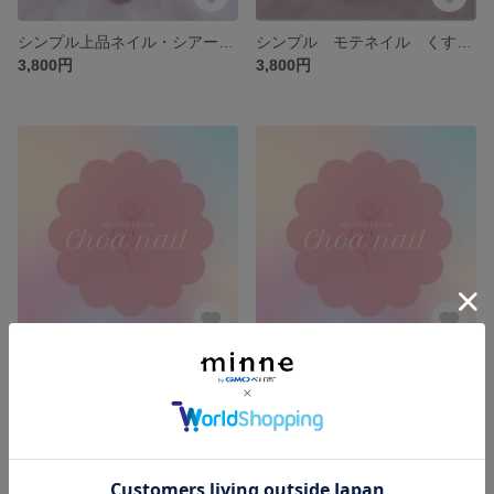
シンプル上品ネイル・シアーカラー×ホロラメミックス×ストーンパール・ブライダルネイルチップ(ChoaNail ♥Original Design♥No.2)
シンプル モテネイル くすみグレー×ホワイト 手描きフラワーネイルチップ (ChoaNail ♥Original Design♥No.1)
3,800円
3,800円
♥ご購入前に必読お願いいたします♥ChoaNail
♥ ご購入前の確認内容 ♥ ChoaNail
展示中
展示中