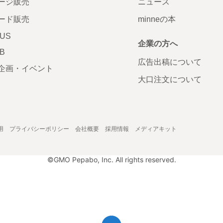
ージ販売
ニュース
ード販売
minneの本
LUS
企業の方へ
AB
広告出稿について
企画・イベント
大口注文について
用
プライバシーポリシー
会社概要
採用情報
メディアキット
©GMO Pepabo, Inc. All rights reserved.