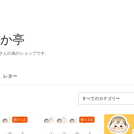
なか亭
皆さんの為のショップです。
レター
残り1点
残り1点