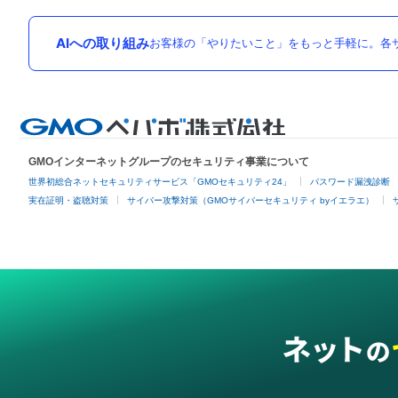
AIへの取り組み
お客様の「やりたいこと」をもっと手軽に。各サ
GMOインターネットグループのセキュリティ事業について
世界初総合ネットセキュリティサービス「GMOセキュリティ24」
パスワード漏洩診断
実在証明・盗聴対策
サイバー攻撃対策（GMOサイバーセキュリティ byイエラエ）