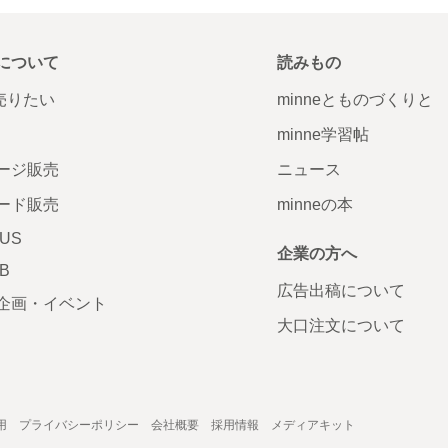
について
読みもの
で売りたい
minneとものづくりと
minne学習帖
ージ販売
ニュース
ード販売
minneの本
LUS
企業の方へ
AB
広告出稿について
企画・イベント
大口注文について
用
プライバシーポリシー
会社概要
採用情報
メディアキット