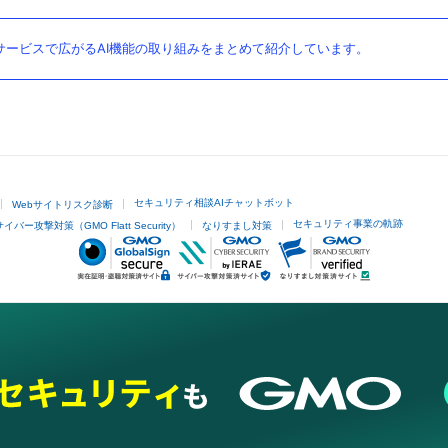
ービスで広がるAI機能の取り組みをまとめて紹介しています。
セキュリティ相談AIチャットボット
Webサイトリスク診断
セキュリティ事業の軌跡
サイバー攻撃対策（GMO Flatt Security）
なりすまし対策