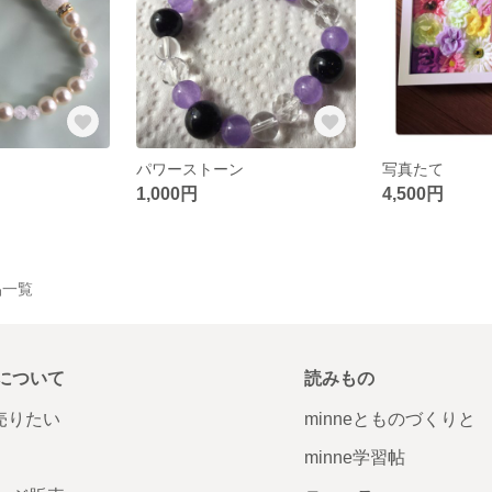
パワーストーン
写真たて
1,000円
4,500円
作品一覧
について
読みもの
で売りたい
minneとものづくりと
minne学習帖