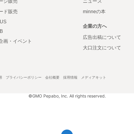
ージ販売
ニュース
ード販売
minneの本
LUS
企業の方へ
AB
広告出稿について
企画・イベント
大口注文について
用
プライバシーポリシー
会社概要
採用情報
メディアキット
©GMO Pepabo, Inc. All rights reserved.