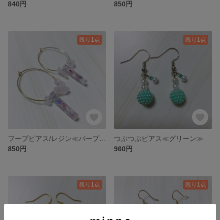
840円
850円
残り1点
残り1点
フープピアス/レジン≪パープル≫
つぶつぶピアス≪グリーン≫
850円
960円
残り1点
残り1点