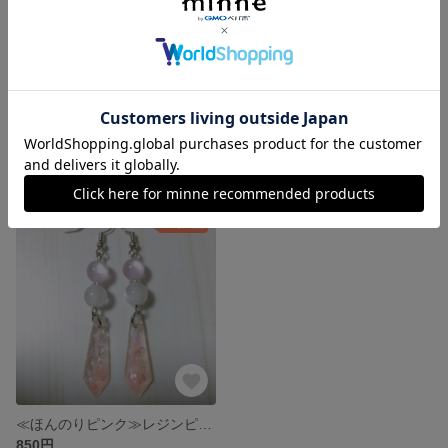
つぶつぶビーズ≪ピンク≫
ストーン/フープピアス≪グリーン≫
970円
1,180円
残り1点
≪ほんのりピンク≫レジンピアス
850円