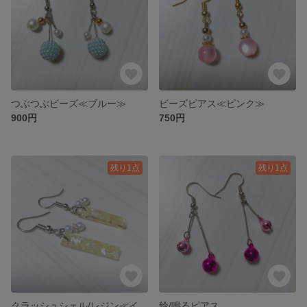
つぶつぶビーズ≪ブルー≫
ビーズピアス≪ピンク≫
900円
750円
残り1点
残り1点
クラッシュシェル/レジン≪イエロー≫
鈴/鳴るピアス