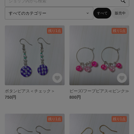
すべて
販売中
残り1点
残り1点
ボタンピアス＜チェック＞
ビーズ/フープピアス≪ピンク≫
750円
800円
残り1点
残り1点