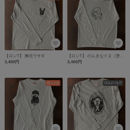
【ロンT】 胸元ウサギ
【ロンT】 のんきなイヌ（塗りなし)
3,400円
3,400円
残り1点
SOLD OUT