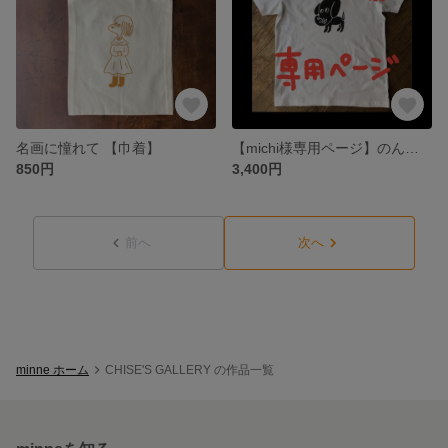
名画に憧れて 【巾着】
【michi様専用ページ】のんきなイヌTシャツ（ベタ塗り）【大人サイズ】
850円
3,400円
前へ
次へ
minne ホーム
CHISE'S GALLERY の作品一覧