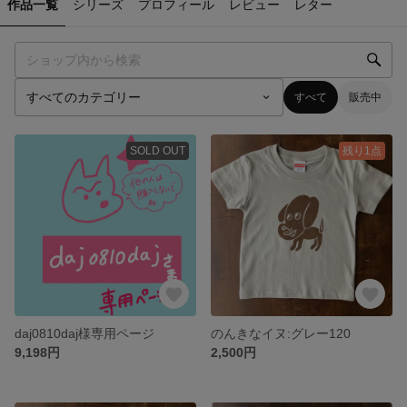
作品一覧
シリーズ
プロフィール
レビュー
レター
すべて
販売中
SOLD OUT
残り1点
daj0810daj様専用ページ
のんきなイヌ:グレー120
9,198円
2,500円