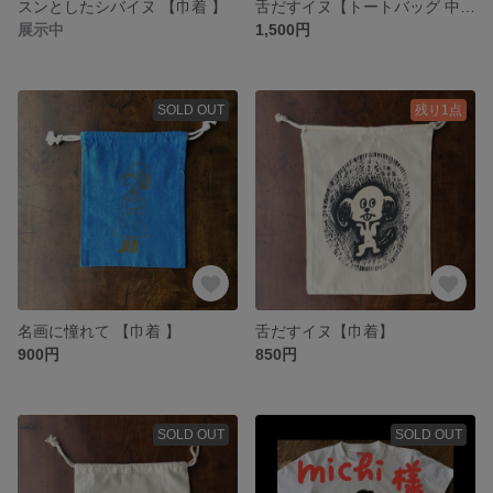
スンとしたシバイヌ 【巾着 】
舌だすイヌ【トートバッグ 中厚】
展示中
1,500円
SOLD OUT
残り1点
名画に憧れて 【巾着 】
舌だすイヌ【巾着】
900円
850円
SOLD OUT
SOLD OUT