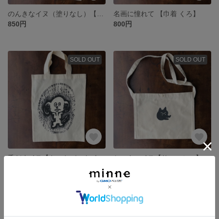
のんきなイヌ（塗りなし）【巾着】
名画に憧れて 【巾着 くろ】
850円
800円
SOLD OUT
SOLD OUT
舌だすイヌ【トートバック くろ】
ちいさいイヌ【サコッシュ】
1,000円
1,800円
残り1点