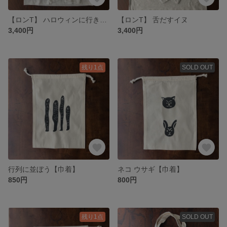
【ロンT】 ハロウィンに行きたい
【ロンT】 舌だすイヌ
3,400円
3,400円
残り1点
SOLD OUT
行列に並ぼう【巾着】
ネコ ウサギ【巾着】
850円
800円
残り1点
SOLD OUT