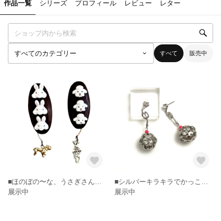
作品一覧
シリーズ
プロフィール
レビュー
レター
すべて
販売中
■ほのぼの〜な、うさぎさんとわんこ♡日向ぼっこ日和ですねぇ(◍︎´꒳`◍︎)ピアス
■シルバーキラキラでかっこいい！！だけどちょっとネオンピンクを入れてちょうど良き♡ピアス
展示中
展示中