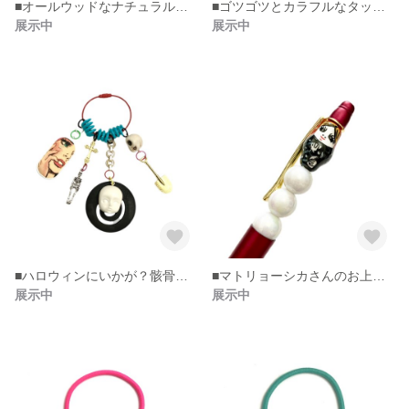
■オールウッドなナチュラルキリンさんピアス。
■ゴツゴツとカラフルなタッセルピアス。
展示中
展示中
■ハロウィンにいかが？骸骨による墓荒らし…やめてあげて(*꒦ິㅂ꒦ີ)キーリング
■マトリョーシカさんのお上品なボールペン。
展示中
展示中