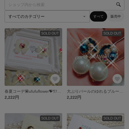
すべて
販売中
SOLD OUT
SOLD OUT
春夏コーデ💟ufufuflower💝ｳﾌﾌ💟skeletonyellow💟大ぶり💟ピアス💟イヤリング💟
大ぶりパールのゆれるブルーピアス💟つけてるだけで華やかで煌びやかな印象に💟結婚式💟入学式💟
2,222円
2,222円
SOLD OUT
SOLD OUT