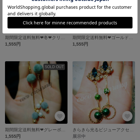
期間限定送料無料❤冬❤クリスマスにぴったりボンボンピアス❤次回割引きあり❤
期間限定送料無料❤ゴールドメタリックボール❤イヤリング❤2wayピアス❤キラキラクリスマス❤
1,555円
1,555円
SOLD OUT
期間限定送料無料❤グレーボンボンピアス❤クリスマスにも❤プレゼントにも❤
きらきら光るビジューアクセサリー❤グリーン❤Christmas❤パール❤
1,555円
展示中