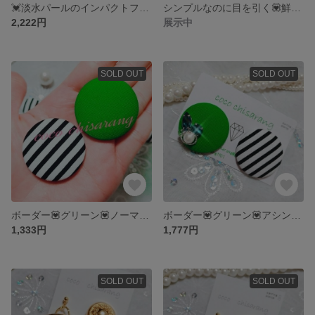
💓淡水パールのインパクトフラワーイヤリング💟
シンプルなのに目を引く💟鮮やかなレッド💟ボーダー💟アシンメトリー💟大ぶり春夏ピアス💟
2,222円
展示中
SOLD OUT
SOLD OUT
ボーダー💟グリーン💟ノーマル💟アシンメトリー💟春夏ピアス💟大人かわいい💟
ボーダー💟グリーン💟アシンメトリー💟💍大ぶり春夏ピアス💜これからの季節にぴったりな色鮮やかなアクセサリー💟
1,333円
1,777円
SOLD OUT
SOLD OUT