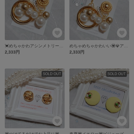
💓めちゃかわアシンメトリー💟goldpearlピアス💟春夏💓
めちゃめちゃかわいい💟💎アシンメトリー💟ゴージャスボタンピアス💟パールとゴールドで華やかな印象
2,333円
2,333円
SOLD OUT
SOLD OUT
💟つけてるだけでお上品に💟アンティークボタンピアス💟華やかでelegant💟ONにもOFFにも使えるピアス💟
春夏💟イエロー💟ビジューゴージャスピアス💟これからの季節にぴったり💟お花見デートに💟