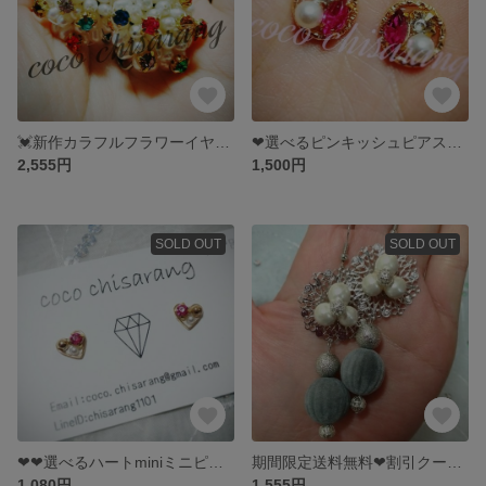
💓新作カラフルフラワーイヤリング💓impactあるかぶらないイヤリング💓パーティーにも💓
❤選べるピンキッシュピアス❤ピンク❤パール❤ゴールド❤大人女子ピンク❤
2,555円
1,500円
SOLD OUT
SOLD OUT
❤❤選べるハートminiミニピアス❤ピンク❤パール❤ピンキーピアス❤
期間限定送料無料❤割引クーポンコード発行中❤パール❤グレー❤シルバーボール❤大ぶりピアス❤クリスマスや冬に、ぴったり❤
1,080円
1,555円