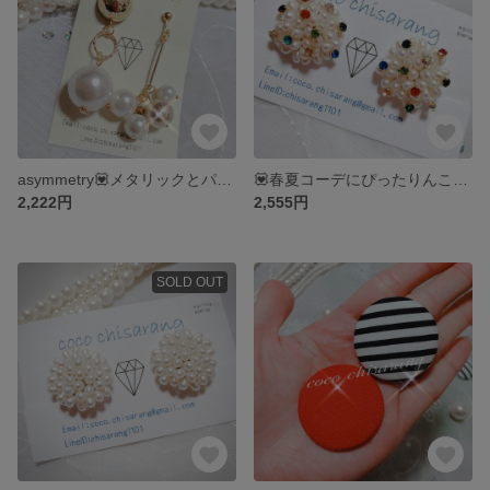
asymmetry💟メタリックとパールのマリアージュ💟ゆれる大人かわいいピアス💟
💟春夏コーデにぴったりんこ💟colorfulでインパクトあるイヤリング💟
2,222円
2,555円
SOLD OUT