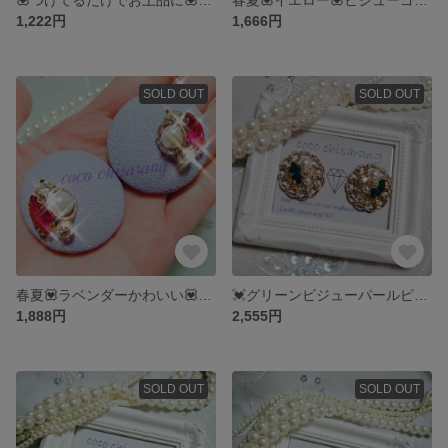
1,222円
1,666円
SOLD OUT
SOLD OUT
春夏💟ラベンダーかわいい💟パステルカラー💟おおぶりピアス💟lavender💟SS💟
💓グリーンビジューパールピアス💓大ぶり💓二次会やパーティーにも💓
1,888円
2,555円
SOLD OUT
SOLD OUT