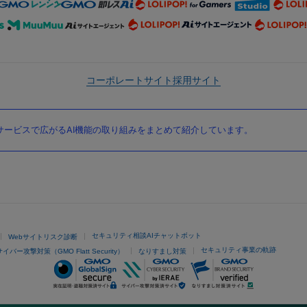
コーポレートサイト
採用サイト
ービスで広がるAI機能の取り組みをまとめて紹介しています。
セキュリティ相談AIチャットボット
Webサイトリスク診断
セキュリティ事業の軌跡
サイバー攻撃対策（GMO Flatt Security）
なりすまし対策