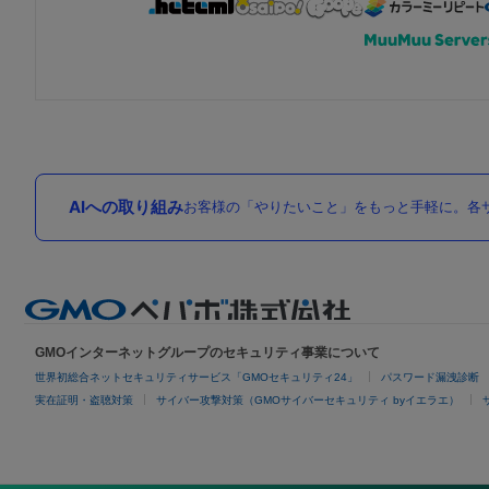
AIへの取り組み
お客様の「やりたいこと」をもっと手軽に。各サ
GMOインターネットグループのセキュリティ事業について
世界初総合ネットセキュリティサービス「GMOセキュリティ24」
パスワード漏洩診断
実在証明・盗聴対策
サイバー攻撃対策（GMOサイバーセキュリティ byイエラエ）