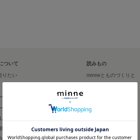
について
読みもの
で売りたい
minneとものづくりと
minne学習帖
ージ販売
ニュース
ード販売
minneの本
LUS
企業の方へ
AB
広告出稿について
企画・イベント