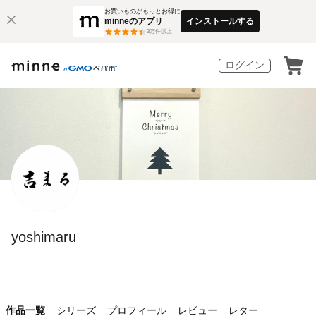
お買いものがもっとお得に
minneのアプリ
インストールする
3
万件以上
ログイン
yoshimaru
作品一覧
シリーズ
プロフィール
レビュー
レター