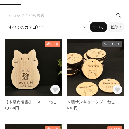
すべて
販売中
残り1点
SOLD OUT
【木製命名書】 ネコ ねこ
木製サンキュータグ ねこ 20個セット
1,080円
670円
残り1点
残り1点