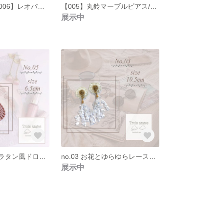
SOUL'd OUT【006】レオパード花びらとゴールドピアス
【005】丸鈴マーブルピアス/イヤリング
展示中
no.05 ゆらゆらラタン風ドロップチャームピアス イヤリング
no.03 お花とゆらゆらレースピアス イヤリング
展示中