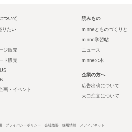
について
読みもの
で売りたい
minneとものづくりと
minne学習帖
ージ販売
ニュース
ード販売
minneの本
LUS
企業の方へ
AB
広告出稿について
企画・イベント
大口注文について
用
プライバシーポリシー
会社概要
採用情報
メディアキット