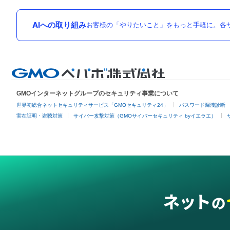
AIへの取り組み
お客様の「やりたいこと」をもっと手軽に。各サ
GMOインターネットグループのセキュリティ事業について
世界初総合ネットセキュリティサービス「GMOセキュリティ24」
パスワード漏洩診断
実在証明・盗聴対策
サイバー攻撃対策（GMOサイバーセキュリティ byイエラエ）