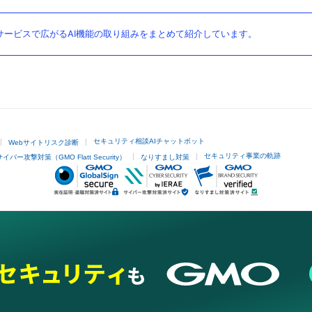
ービスで広がるAI機能の取り組みをまとめて紹介しています。
セキュリティ相談AIチャットボット
Webサイトリスク診断
セキュリティ事業の軌跡
サイバー攻撃対策（GMO Flatt Security）
なりすまし対策