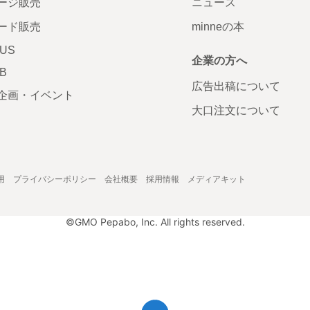
ージ販売
ニュース
ード販売
minneの本
LUS
企業の方へ
AB
広告出稿について
企画・イベント
大口注文について
用
プライバシーポリシー
会社概要
採用情報
メディアキット
©GMO Pepabo, Inc. All rights reserved.