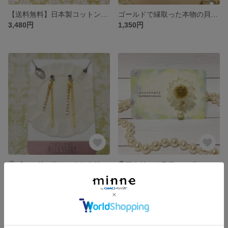
【送料無料】日本製コットンパールの5連ピアス
ゴールドで縁取った本物の貝殻ピアス
3,480円
1,350円
①ゴールドスティックとクリスタルのシンプルピアス
②アクリルフラワーのポニーフック
1,780円
展示中
SOLD OUT