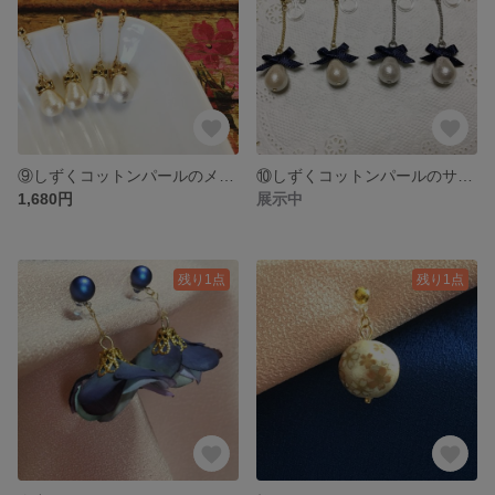
⑨しずくコットンパールのメタルりぼん🎀ピアス
⑩しずくコットンパールのサテンリボン🎀ノンホールピアス
1,680円
展示中
残り1点
残り1点