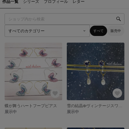
作品一覧
シリーズ
プロフィール
レター
すべて
販売中
蝶が舞うハートフープピアス
雪の結晶❄️ヴィンテージスワロと淡水パールの2Wayノンホールピアス
展示中
展示中