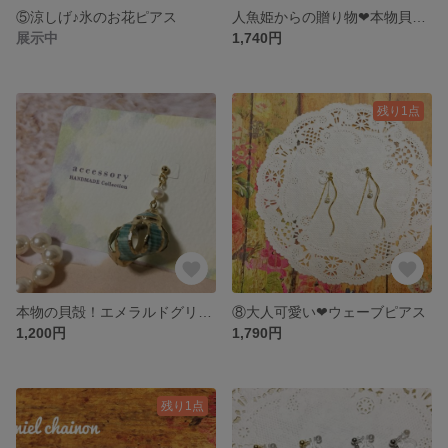
⑤涼しげ♪氷のお花ピアス
人魚姫からの贈り物❤︎本物貝殻ピアス・イヤリング
展示中
1,740円
残り1点
本物の貝殻！エメラルドグリーンの巻貝と淡水パールのピアス
⑧大人可愛い❤︎ウェーブピアス
1,200円
1,790円
残り1点