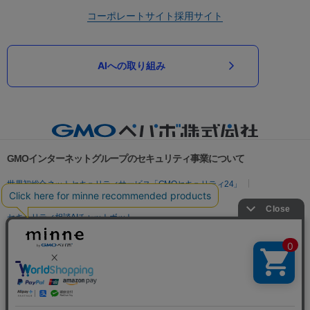
コーポレートサイト
採用サイト
AIへの取り組み
GMOインターネットグループのセキュリティ事業について
世界初総合ネットセキュリティサービス「GMOセキュリティ24」
パスワード漏洩診断
Webサイトリスク診断
セキュリティ相談AIチャットボット
実在証明・盗聴対策
サイバー攻撃対策（GMOサイバーセキュリティ byイエラエ）
サイバー攻撃対策（GMO Flatt Security）
なりすまし対策
セキュリティ事業の軌跡