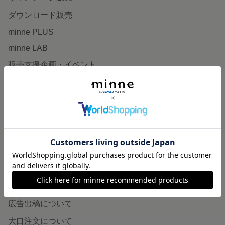
ダウンロード販売
minne PLUS
minne LAB
販売支援企画・イベント
読みもの
minneとものづくりと
minne学習帖
ニュース
minneの本
企業の方へ
広告出稿について
大口注文について