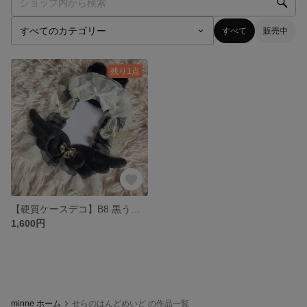
すべて
販売中
残り1点
【硬質ケースデコ】B8 黒うさぎ‪ෆ‪.*･ﾟ 推し活
1,600円
minne ホーム
せらのはんどめいど の作品一覧