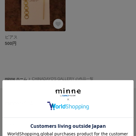
ピアス
500円
minne ホーム
CHINADAYO'S GALLERY の作品一覧
minneを知る
minneについて
minneで買いたい
作品をさがす