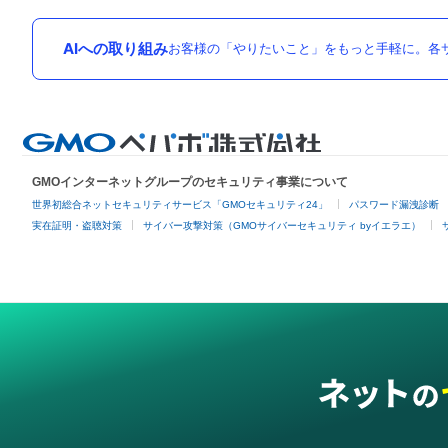
AIへの取り組み
お客様の「やりたいこと」をもっと手軽に。各サ
GMOインターネットグループのセキュリティ事業について
世界初総合ネットセキュリティサービス「GMOセキュリティ24」
パスワード漏洩診断
実在証明・盗聴対策
サイバー攻撃対策（GMOサイバーセキュリティ byイエラエ）