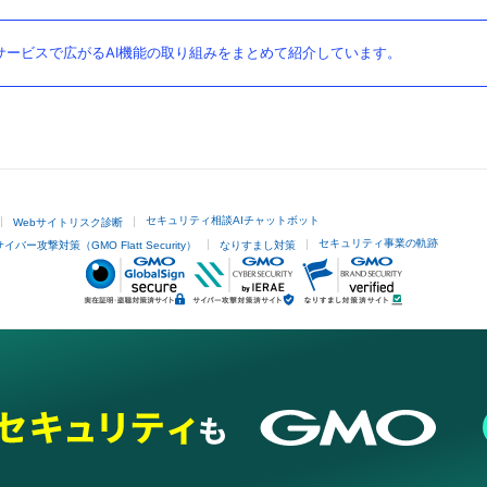
ービスで広がるAI機能の取り組みをまとめて紹介しています。
セキュリティ相談AIチャットボット
Webサイトリスク診断
セキュリティ事業の軌跡
サイバー攻撃対策（GMO Flatt Security）
なりすまし対策