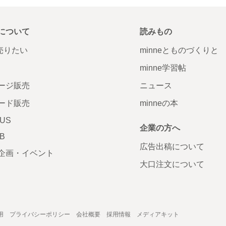
について
読みもの
で売りたい
minneとものづくりと
minne学習帖
ージ販売
ニュース
ード販売
minneの本
LUS
企業の方へ
AB
広告出稿について
企画・イベント
大口注文について
用
プライバシーポリシー
会社概要
採用情報
メディアキット