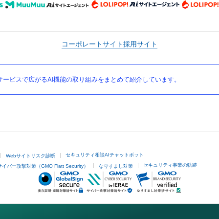
コーポレートサイト
採用サイト
ービスで広がるAI機能の取り組みをまとめて紹介しています。
セキュリティ相談AIチャットボット
Webサイトリスク診断
セキュリティ事業の軌跡
サイバー攻撃対策（GMO Flatt Security）
なりすまし対策