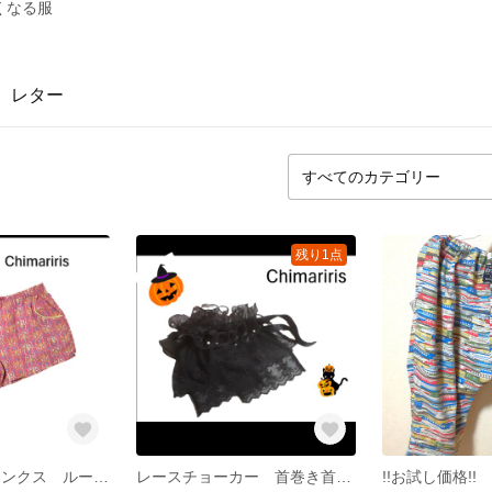
くなる服
レター
残り1点
レディース トランクス ルームウェア
レースチョーカー 首巻き首飾り