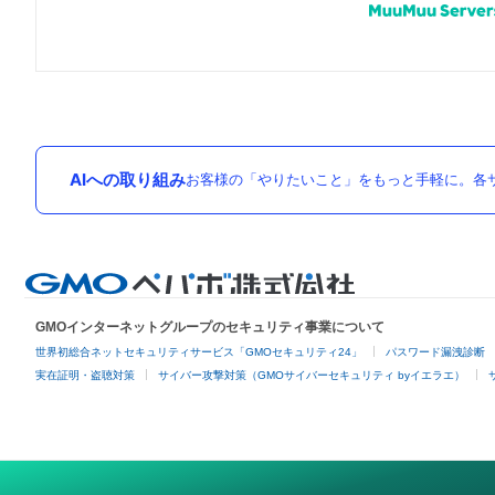
AIへの取り組み
お客様の「やりたいこと」をもっと手軽に。各サ
GMOインターネットグループのセキュリティ事業について
世界初総合ネットセキュリティサービス「GMOセキュリティ24」
パスワード漏洩診断
実在証明・盗聴対策
サイバー攻撃対策（GMOサイバーセキュリティ byイエラエ）